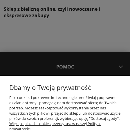
Sklep z bielizną online, czyli nowoczesne i
ekspresowe zakupy
POMOC
MOJE KONTO
Dbamy o Twoją prywatność
Pliki cookies i pokrewne im technologie umożliwiają poprawne
PŁATNOŚCI I DOSTAWA
działanie strony i pomagają nam dostosować ofertę do Twoich
potrzeb. Możesz zaakceptować wykorzystanie przez nas
wszystkich tych plików i przejść do sklepu lub dostosować użycie
plików do swoich preferencji, wybierając opcję "Dostosuj zgody".
INFORMACJE
Więcej o plikach cookies przeczytasz w naszej Polityce
prywatności.