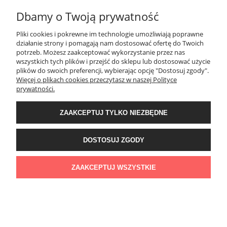
Dbamy o Twoją prywatność
Majtki Sloggi 24/7 Microfibre Tai C3P
Pliki cookies i pokrewne im technologie umożliwiają poprawne
działanie strony i pomagają nam dostosować ofertę do Twoich
63,20 zł
potrzeb. Możesz zaakceptować wykorzystanie przez nas
wszystkich tych plików i przejść do sklepu lub dostosować użycie
Cena regularna:
79,00 zł
plików do swoich preferencji, wybierając opcję "Dostosuj zgody".
Więcej o plikach cookies przeczytasz w naszej Polityce
Najniższa cena:
79,00 zł
prywatności.
DO KOSZYKA
ZAAKCEPTUJ TYLKO NIEZBĘDNE
DOSTOSUJ ZGODY
1
2
3
«
»
ZAAKCEPTUJ WSZYSTKIE
NEWSLETTER
Podaj swój adres e-mail, jeżeli chcesz otrzymywać informacje o
nowościach i promocjach.