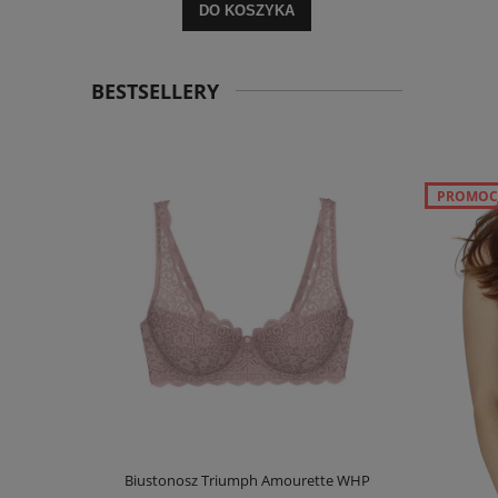
DO KOSZYKA
BESTSELLERY
PROMOC
e Charm W02
Biustonosz Triumph Amourette WHP
Biustonosz T