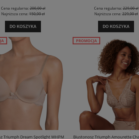
Cena regularna:
200,00 zł
Cena regularna:
229,00 zł
Najniższa cena:
150,00 zł
Najniższa cena:
229,00 zł
DO KOSZYKA
DO KOSZYKA
JA
PROMOCJA
 Triumph Lovely Micro WHUM
Szlafrok Triumph Robes Velour Robe
Promocja
wyprzedaż
110,00 zł
199,00 zł
na regularna:
160,00 zł
Cena regularna:
299,99 zł
jniższa cena:
139,90 zł
Najniższa cena:
299,99 zł
sz Triumph Dream Spotlight WHPM
Biustonosz Triumph Amourette Ch