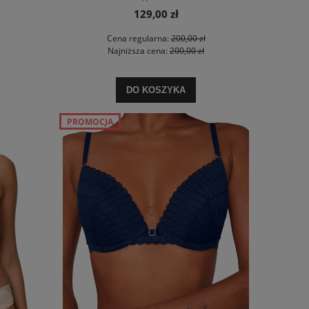
DO KOSZYKA
DO KO
129,00 zł
Cena regularna:
200,00 zł
Najniższa cena:
200,00 zł
DO KOSZYKA
PROMOCJA
Biustonosz Triumph Cotton Beauty N
Biustonosz Tr