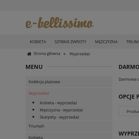
KOBIETA
SZYBKIE ZWROTY
MĘŻCZYZNA
TRIU
»
Strona główna
Wyprzedaż
MENU
DARMO
Darmowa do
Kolekcja plażowa
Wyprzedaż
OPCJE 
Kobieta - wyprzedaż
Mężczyzna - wyprzedaż
Produc
Skarpety - wyprzedaż
Triumph
WYPRZ
Kobieta