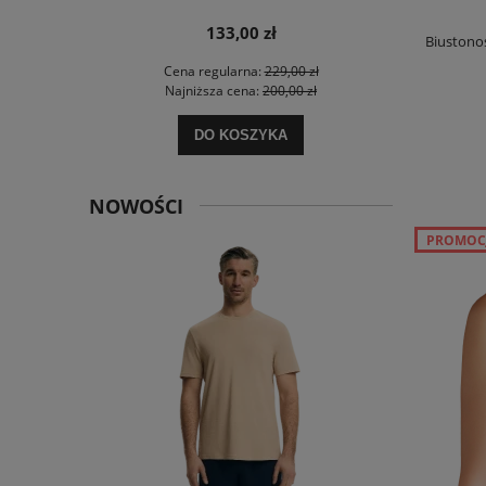
133,00 zł
Biustono
 zł
Cena regularna:
229,00 zł
Ce
 zł
Najniższa cena:
200,00 zł
Na
DO KOSZYKA
NOWOŚCI
PROMOC