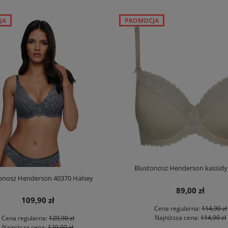
JA
PROMOCJA
Biustonosz Henderson kassidy
onosz Henderson 40370 Halsey
89,00 zł
109,90 zł
Cena regularna:
114,90 zł
Najniższa cena:
114,90 zł
Cena regularna:
129,90 zł
Najniższa cena:
129,90 zł