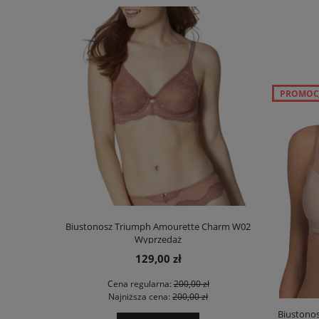
PROMOC
00 Stretch N
Biustonosz Triumph Amourette Charm W02
Biustonosz
Wyprzedaż
129,00 zł
 zł
Cena regularna:
200,00 zł
Ce
 zł
Najniższa cena:
200,00 zł
Na
Biustono