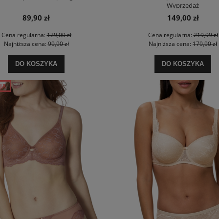
Wyprzedaż
DO KOSZYKA
DO KOSZYKA
89,90 zł
149,00 zł
Cena regularna:
129,00 zł
Cena regularna:
219,99 zł
Najniższa cena:
99,90 zł
Najniższa cena:
179,90 zł
DO KOSZYKA
DO KOSZYKA
JA
riumph Body Make-up Soft Touch
Biustonosz Triumph Compliment W X