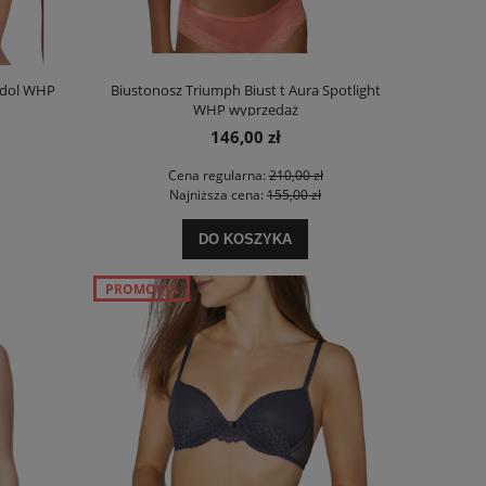
Idol WHP
Biustonosz Triumph Biust t Aura Spotlight
r.
WHP wyprzedaż
146,00 zł
Cena regularna:
210,00 zł
Najniższa cena:
155,00 zł
DO KOSZYKA
PROMOCJA