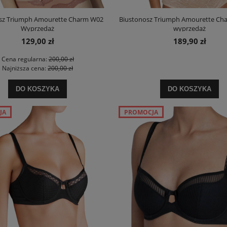
WP EX
Promocja
175,20 zł
127,20 zł
sz Triumph Amourette Charm W02
Biustonosz Triumph Amourette C
Wyprzedaż
wyprzedaż
na regularna:
219,00 zł
Cena regularna:
159,00 zł
129,00 zł
189,90 zł
jniższa cena:
200,00 zł
Najniższa cena:
127,20 zł
Cena regularna:
200,00 zł
DO KOSZYKA
DO KOSZYKA
Najniższa cena:
200,00 zł
DO KOSZYKA
DO KOSZYKA
JA
PROMOCJA