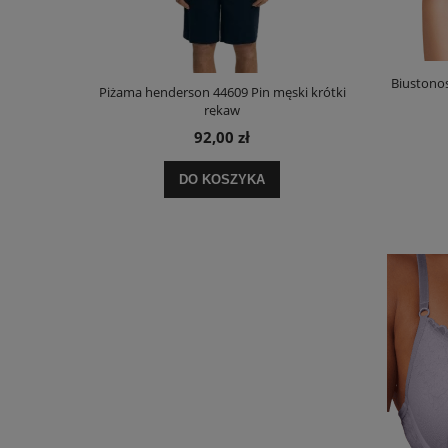
Biustono
męska długi
Piżama henderson 44609 Pin męski krótki
Koszula hen
rękaw
92,00 zł
DO KOSZYKA