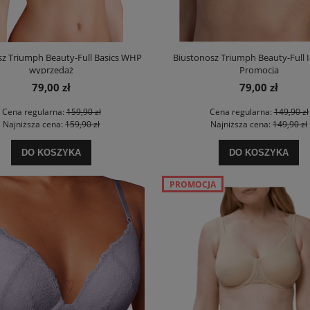
sz Triumph Beauty-Full Basics WHP
Biustonosz Triumph Beauty-Full 
derson 44477 Edris damska kr.
Koszula henderson 44478 Edris damska k
wyprzedaż
Promocja
rękaw
rękaw
79,00 zł
79,00 zł
74,90 zł
59,90 zł
Cena regularna:
159,90 zł
Cena regularna:
149,90 zł
Najniższa cena:
159,90 zł
Najniższa cena:
149,90 zł
DO KOSZYKA
DO KOSZYKA
DO KOSZYKA
DO KOSZYKA
PROMOCJA