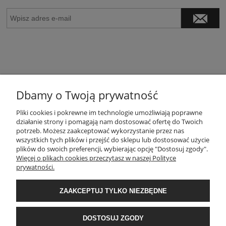
Dbamy o Twoją prywatność
POMOC
Pliki cookies i pokrewne im technologie umożliwiają poprawne
działanie strony i pomagają nam dostosować ofertę do Twoich
potrzeb. Możesz zaakceptować wykorzystanie przez nas
wszystkich tych plików i przejść do sklepu lub dostosować użycie
MOJE KONTO
plików do swoich preferencji, wybierając opcję "Dostosuj zgody".
Więcej o plikach cookies przeczytasz w naszej Polityce
prywatności.
PŁATNOŚCI I DOSTAWA
ZAAKCEPTUJ TYLKO NIEZBĘDNE
INFORMACJE
DOSTOSUJ ZGODY