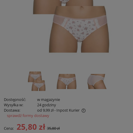
Dostępność:
w magazynie
Wysyłka w:
24 godziny
Dostawa:
od 9,99 zł
- Inpost Kurier
sprawdź formy dostawy
Cena zawiera koszty płatności online
25,80 zł
Cena:
35,80 zł