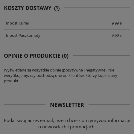
KOSZTY DOSTAWY
CENA ZAWIERA KOSZTY PŁATNOŚCI
ONLINE
Inpost Kurier
9,99 zł
Inpost Paczkomaty
9,99 zł
OPINIE O PRODUKCIE (0)
Wyświetlane są wszystkie opinie (pozytywne i negatywne). Nie
weryfikujemy, czy pochodzą one od klientów, którzy kupili dany
produkt.
NEWSLETTER
Podaj swój adres e-mail, jeżeli chcesz otrzymywać informacje
o nowościach i promocjach.