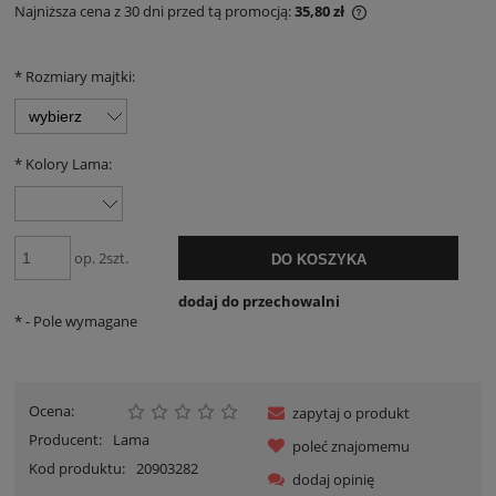
Najniższa cena z 30 dni przed tą promocją:
35,80 zł
Jeżeli produkt jes
30 dni, wyświetlan
momentu, kiedy pr
*
Rozmiary majtki:
sprzedaży.
*
Kolory Lama:
op. 2szt.
DO KOSZYKA
dodaj do przechowalni
*
- Pole wymagane
Ocena:
zapytaj o produkt
Producent:
Lama
poleć znajomemu
Kod produktu:
20903282
dodaj opinię