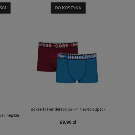
ŚCI
DO KOSZYKA
Bokserki Henderson 39774 Newton 2pack
pak męskie
69,90 zł
Biustonosz Triumph Beauty-Full Darling W02
Biustonosz Triumph
Prom