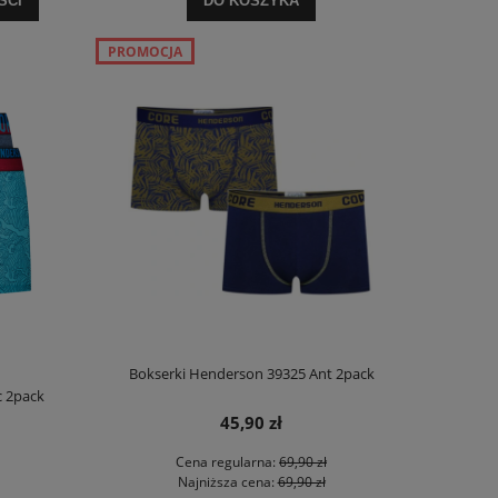
ŚCI
DO KOSZYKA
PROMOCJA
Bokserki Henderson 39325 Ant 2pack
c 2pack
45,90 zł
Cena regularna:
69,90 zł
Najniższa cena:
69,90 zł