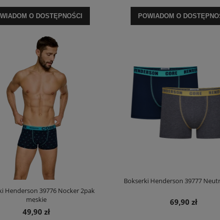
24,90 zł
99,90 zł
WIADOM O DOSTĘPNOŚCI
POWIADOM O DOSTĘPNO
na regularna:
29,90 zł
Cena regularna:
129,90 zł
jniższa cena:
29,90 zł
Najniższa cena:
129,90 zł
DO KOSZYKA
DO KOSZYKA
Bokserki Henderson 39777 Neutr
ki Henderson 39776 Nocker 2pak
męskie
69,90 zł
49,90 zł