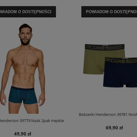
WIADOM O DOSTĘPNOŚCI
POWIADOM O DOSTĘPNO
riumph Body Make-up Soft Touch
Biustonosz Triumph Compliment W X
WP EX
Promocja
175,20 zł
127,20 zł
na regularna:
219,00 zł
Cena regularna:
159,00 zł
jniższa cena:
200,00 zł
Najniższa cena:
127,20 zł
DO KOSZYKA
DO KOSZYKA
Bokserki Henderson 39781 Nos
Henderson 39779 Nask 2pak męskie
69,90 zł
49,90 zł