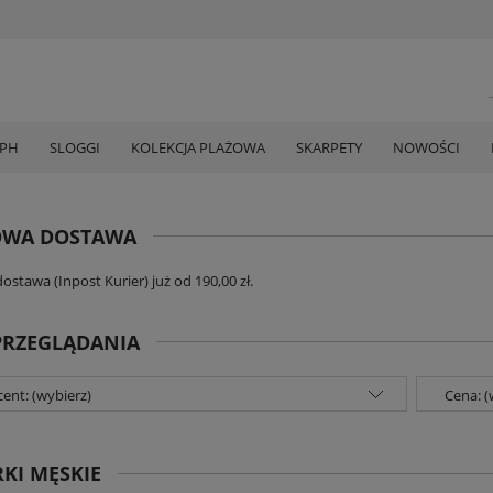
MPH
SLOGGI
KOLEKCJA PLAŻOWA
SKARPETY
NOWOŚCI
WA DOSTAWA
stawa (Inpost Kurier) już od 190,00 zł.
PRZEGLĄDANIA
ent: (wybierz)
Cena: (
KI MĘSKIE