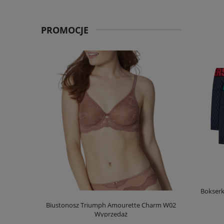
PROMOCJE
Bokserk
00 Stretch N
Biustonosz Triumph Amourette Charm W02
Bo
Wyprzedaż