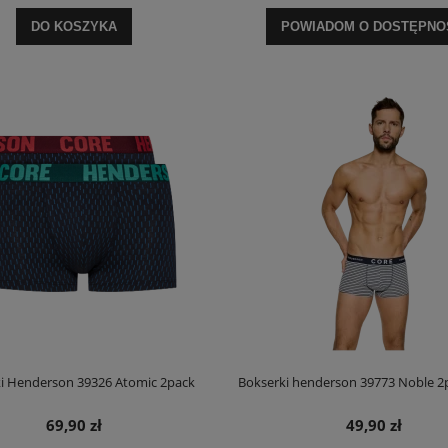
DO KOSZYKA
POWIADOM O DOSTĘPNO
i Henderson 39326 Atomic 2pack
Bokserki henderson 39773 Noble 2
kserki Umbro 220452
Sloggi Bokserki Men Start Hipster C3P
69,90 zł
49,90 zł