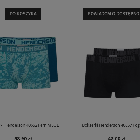
DO KOSZYKA
POWIADOM O DOSTĘPNO
derson 44477 Edris damska kr.
Koszula henderson 44478 Edris damska k
rękaw
rękaw
74,90 zł
59,90 zł
DO KOSZYKA
DO KOSZYKA
ki Henderson 40652 Fern MLC L
Bokserki Henderson 40657 Fog
58,90 zł
48,00 zł