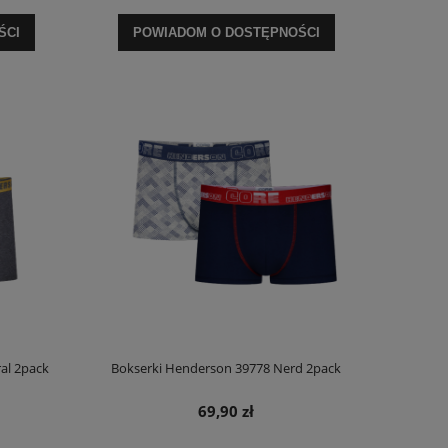
99,90 zł
110,
ŚCI
POWIADOM O DOSTĘPNOŚCI
Cena regularna:
189,90 zł
Cena regula
Najniższa cena:
189,90 zł
Najniższa ce
DO KOSZYKA
DO KO
al 2pack
Bokserki Henderson 39778 Nerd 2pack
69,90 zł