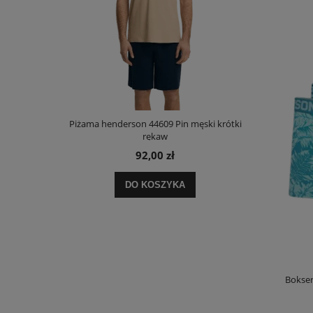
męska długi
Piżama henderson 44609 Pin męski krótki
Koszula hen
rękaw
92,00 zł
DO KOSZYKA
Bokser