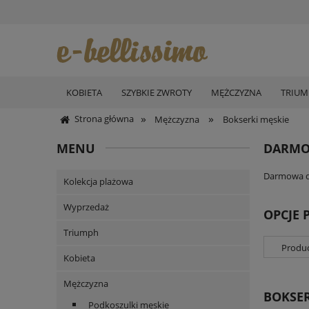
KOBIETA
SZYBKIE ZWROTY
MĘŻCZYZNA
TRIU
»
»
Strona główna
Mężczyzna
Bokserki męskie
MENU
DARMO
Darmowa do
Kolekcja plażowa
Wyprzedaż
OPCJE 
Triumph
Produc
Kobieta
Mężczyzna
BOKSER
Podkoszulki męskie