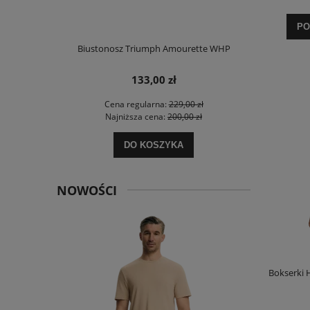
PO
e Charm W02
Biustonosz Triumph Amourette WHP
Biustonosz T
133,00 zł
 zł
Cena regularna:
229,00 zł
Ce
 zł
Najniższa cena:
200,00 zł
Na
DO KOSZYKA
NOWOŚCI
Bokserki 