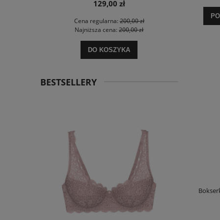
129,00 zł
PO
 zł
Cena regularna:
200,00 zł
Ce
 zł
Najniższa cena:
200,00 zł
Na
DO KOSZYKA
BESTSELLERY
Bokser