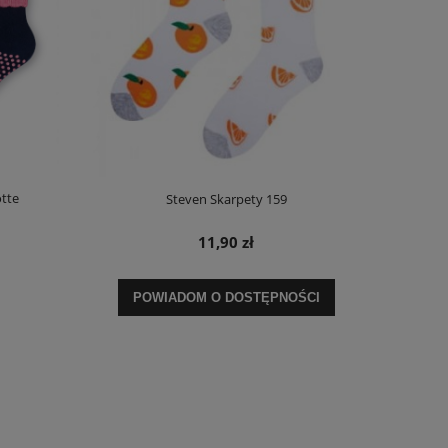
otte
Steven Skarpety 159
11,90 zł
POWIADOM O DOSTĘPNOŚCI
Biustonosz Triumph Cotton Beauty N
Biustonosz Tr
Promocja
111,20 zł
143,
Cena regularna:
139,00 zł
Cena regula