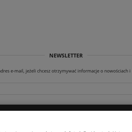
NEWSLETTER
adres e-mail, jeżeli chcesz otrzymywać informacje o nowościach i
PŁATNOŚCI I DOSTAWA
INFORMACJE