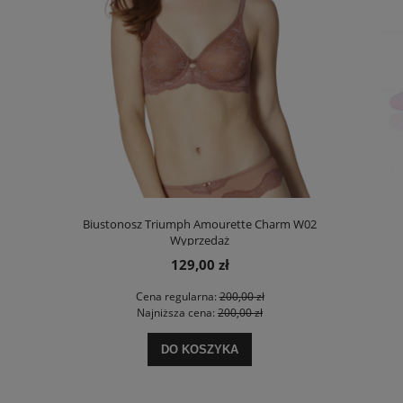
00 Stretch N
Biustonosz Triumph Amourette Charm W02
Biustonosz T
Wyprzedaż
129,00 zł
 zł
Cena regularna:
200,00 zł
Ce
 zł
Najniższa cena:
200,00 zł
Na
DO KOSZYKA