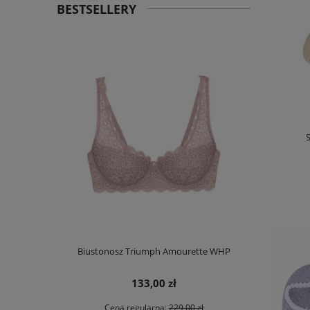
BESTSELLERY
S
e Charm W02
Biustonosz Triumph Amourette WHP
Biustonosz T
133,00 zł
 zł
Cena regularna:
229,00 zł
Ce