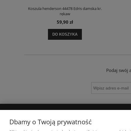
 damska kr.
Koszula henderson 44478 Edris damska kr.
rękaw
59,90 zł
DO KOSZYKA
Podaj swój 
POMOC
MOJE KONTO
Dbamy o Twoją prywatność