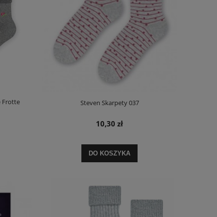
 Frotte
Steven Skarpety 037
10,30 zł
DO KOSZYKA