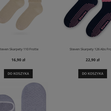
teven Skarpety 110 Frotte
Steven Skarpety 126 Abs Fr
16,90 zł
22,90 zł
DO KOSZYKA
DO KOSZYKA
riumph Body Make-up Soft Touch
Biustonosz Triumph Compliment W X
WP EX
Promocja
175,20 zł
127,20 zł
na regularna:
219,00 zł
Cena regularna:
159,00 zł