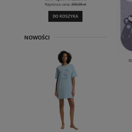
 zł
Najniższa cena:
200,00 zł
Na
DO KOSZYKA
NOWOŚCI
S