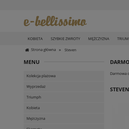
KOBIETA
SZYBKIE ZWROTY
MĘŻCZYZNA
TRIU
»
Strona główna
Steven
MENU
DARMO
Darmowa do
Kolekcja plażowa
Wyprzedaż
STEVE
Triumph
Kobieta
Mężczyzna