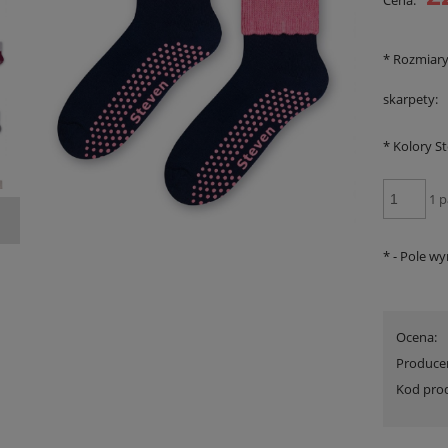
Cena:
*
Rozmiar
skarpety:
*
Kolory St
1 p
*
- Pole w
 Triumph Lovely Micro WHUM
Szlafrok Triumph Robes Velour Robe
Promocja
wyprzedaż
Ocena:
110,00 zł
199,00 zł
Produce
na regularna:
160,00 zł
Cena regularna:
299,99 zł
Kod pro
jniższa cena:
139,90 zł
Najniższa cena:
299,99 zł
DO KOSZYKA
DO KOSZYKA