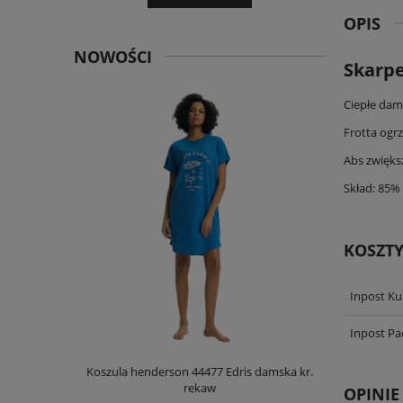
OPIS
NOWOŚCI
Skarpe
Ciepłe dam
Frotta ogr
Abs zwięks
Skład: 85%
KOSZT
Inpost Ku
Inpost P
Palm OPD
Koszula henderson 44477 Edris damska kr.
Koszula hen
rękaw
OPINIE