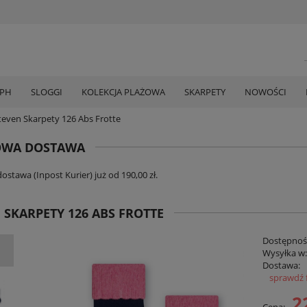
MPH
SLOGGI
KOLEKCJA PLAŻOWA
SKARPETY
NOWOŚCI
teven Skarpety 126 Abs Frotte
WA DOSTAWA
stawa (Inpost Kurier) już od 190,00 zł.
 SKARPETY 126 ABS FROTTE
Dostępnoś
Wysyłka w
Dostawa:
sprawdź 
Cena zawi
2