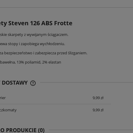
ty Steven 126 ABS Frotte
skie skarpety z wywijanym ściągaczem.
zewa stopy i zapobiega wychłodzeniu.
za bezpieczeństwo i zabezpiecza przed ślizganiem.
 bawełna, 13% poliamid, 2% elastan
Y DOSTAWY
rier
9,99 zł
CENA ZAWIERA KOSZTY PŁATNOŚCI
ONLINE
aczkomaty
9,99 zł
derson 44478 Edris damska kr.
rękaw
 O PRODUKCIE (0)