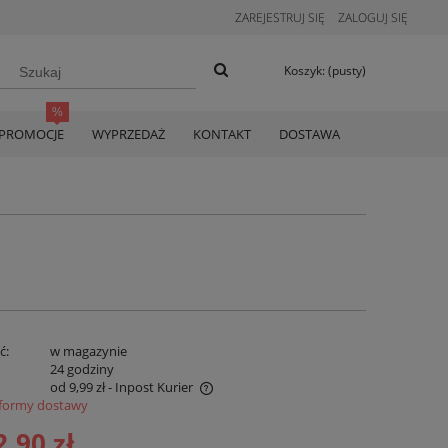
ZAREJESTRUJ SIĘ
ZALOGUJ SIĘ
Koszyk:
(pusty)
PROMOCJE
WYPRZEDAŻ
KONTAKT
DOSTAWA
ć:
w magazynie
:
24 godziny
od 9,99 zł
- Inpost Kurier
formy dostawy
era koszty płatności online
2,90 zł