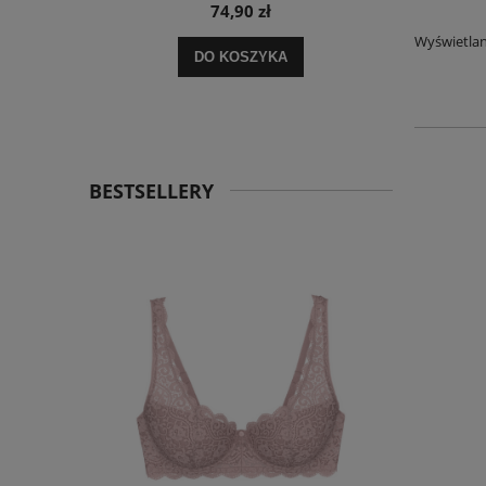
74,90 zł
Wyświetlan
 zł
DO KOSZYKA
 zł
BESTSELLERY