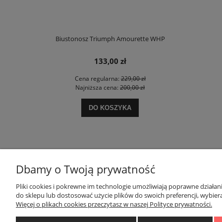
e Charm W02
Biustonosz Triumph Amourette WHP
Biustonosz T
133,00 zł
 zł
Cena regularna:
229,00 zł
Ce
 zł
Najniższa cena:
200,00 zł
Na
DO KOSZYKA
Dbamy o Twoją prywatność
Pliki cookies i pokrewne im technologie umożliwiają poprawne działa
POMOC
MOJE KONTO
do sklepu lub dostosować użycie plików do swoich preferencji, wybiera
Więcej o plikach cookies przeczytasz w naszej Polityce prywatności.