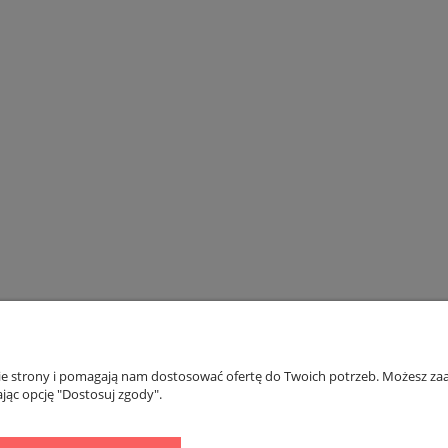
riumph Body Make-up Soft Touch
Biustonosz Triumph Compliment W X
WP EX
Promocja
175,20 zł
127,20 zł
na regularna:
219,00 zł
Cena regularna:
159,00 zł
jniższa cena:
200,00 zł
Najniższa cena:
127,20 zł
DO KOSZYKA
DO KOSZYKA
nie strony i pomagają nam dostosować ofertę do Twoich potrzeb. Możesz zaa
PŁATNOŚCI I DOSTAWA
INFORMACJE
jąc opcję "Dostosuj zgody".