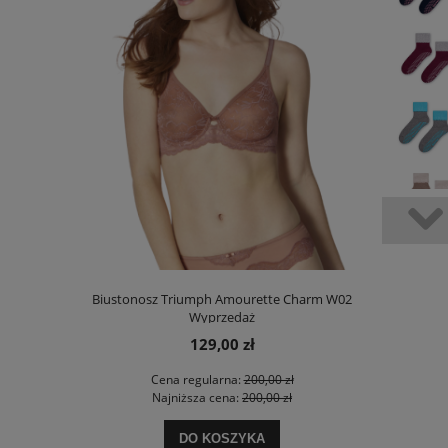
00 Stretch N
Biustonosz Triumph Amourette Charm W02
Biustonosz
Wyprzedaż
129,00 zł
 zł
Cena regularna:
200,00 zł
Ce
 zł
Najniższa cena:
200,00 zł
Na
DO KOSZYKA