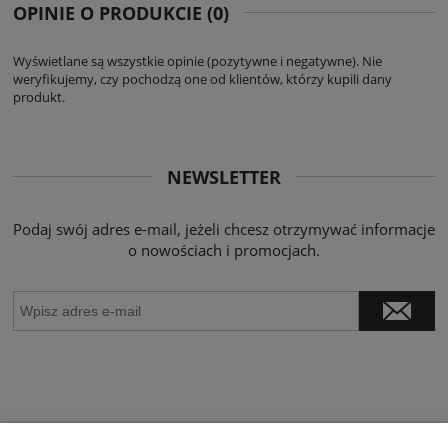
OPINIE O PRODUKCIE (0)
Wyświetlane są wszystkie opinie (pozytywne i negatywne). Nie
weryfikujemy, czy pochodzą one od klientów, którzy kupili dany
produkt.
NEWSLETTER
Podaj swój adres e-mail, jeżeli chcesz otrzymywać informacje
o nowościach i promocjach.