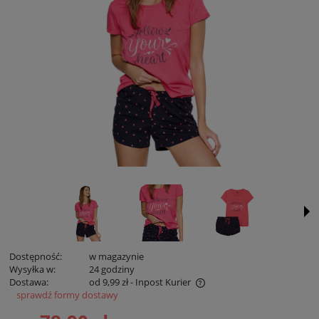
Dostępność:
w magazynie
Wysyłka w:
24 godziny
Dostawa:
od 9,99 zł
- Inpost Kurier
sprawdź formy dostawy
Cena zawiera koszty płatności online