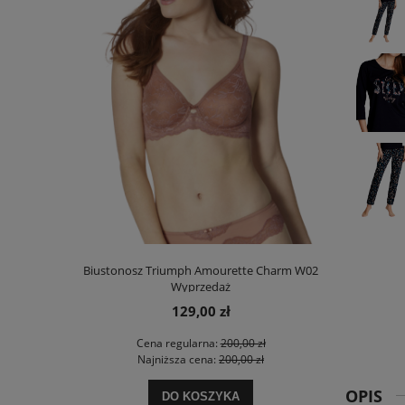
00 Stretch N
Biustonosz Triumph Amourette Charm W02
Biustonosz
Wyprzedaż
129,00 zł
 zł
Cena regularna:
200,00 zł
Ce
 zł
Najniższa cena:
200,00 zł
Na
OPIS
DO KOSZYKA