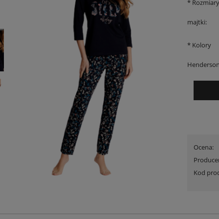
*
Rozmiar
majtki:
*
Kolory
Henderson
 Triumph Lovely Micro WHUM
Szlafrok Triumph Robes Velour Robe
Ocena:
Promocja
wyprzedaż
Produce
110,00 zł
199,00 zł
Kod pro
na regularna:
160,00 zł
Cena regularna:
299,99 zł
jniższa cena:
139,90 zł
Najniższa cena:
299,99 zł
DO KOSZYKA
DO KOSZYKA