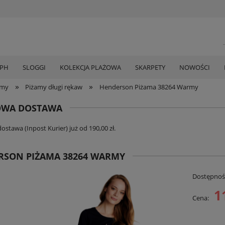
MPH
SLOGGI
KOLEKCJA PLAŻOWA
SKARPETY
NOWOŚCI
»
»
amy
Piżamy długi rękaw
Henderson Piżama 38264 Warmy
WA DOSTAWA
stawa (Inpost Kurier) już od 190,00 zł.
RSON PIŻAMA 38264 WARMY
Dostępnoś
1
Cena: