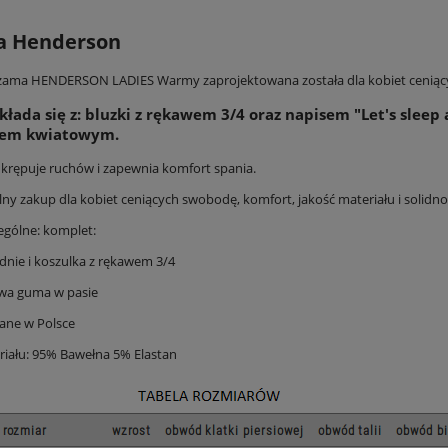
a Henderson
ama HENDERSON LADIES Warmy zaprojektowana została dla kobiet ceniącyc
kłada się z: bluzki z rękawem 3/4 oraz napisem "Let's sleep 
em kwiatowym.
 krępuje ruchów i zapewnia komfort spania.
alny zakup dla kobiet ceniących swobodę, komfort, jakość materiału i solidn
ególne: komplet:
odnie i koszulka z rękawem 3/4
owa guma w pasie
ane w Polsce
riału: 95% Bawełna 5% Elastan
derson 44477 Edris damska kr.
Koszula henderson 44478 Edris damska k
rękaw
rękaw