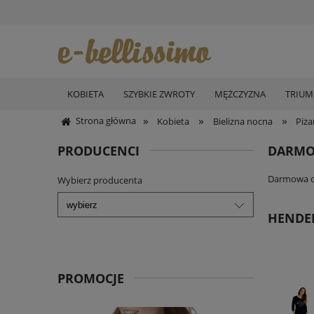
KOBIETA
SZYBKIE ZWROTY
MĘŻCZYZNA
TRIU
»
»
»
Strona główna
Kobieta
Bielizna nocna
Piż
PRODUCENCI
DARMO
Darmowa do
Wybierz producenta
HENDE
PROMOCJE