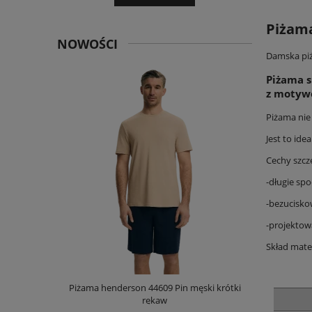
Piżam
NOWOŚCI
Damska piż
Piżama s
z motyw
Piżama nie
Jest to ide
Cechy szcz
-długie sp
-bezucisk
-projektow
Skład mate
męska długi
Piżama henderson 44609 Pin męski krótki
Koszula hen
rękaw