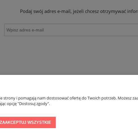
riumph Body Make-up Soft Touch
Biustonosz Triumph Compliment W X
Podaj swój adres e-mail, jeżeli chcesz otrzymywać inf
WP EX
Promocja
175,20 zł
127,20 zł
na regularna:
219,00 zł
Cena regularna:
159,00 zł
jniższa cena:
200,00 zł
Najniższa cena:
127,20 zł
DO KOSZYKA
DO KOSZYKA
nie strony i pomagają nam dostosować ofertę do Twoich potrzeb. Możesz zaa
PŁATNOŚCI I DOSTAWA
INFORMACJE
jąc opcję "Dostosuj zgody".
ZAAKCEPTUJ WSZYSTKIE
Koszty dostawy
Kontakt
Zwroty i reklamacje