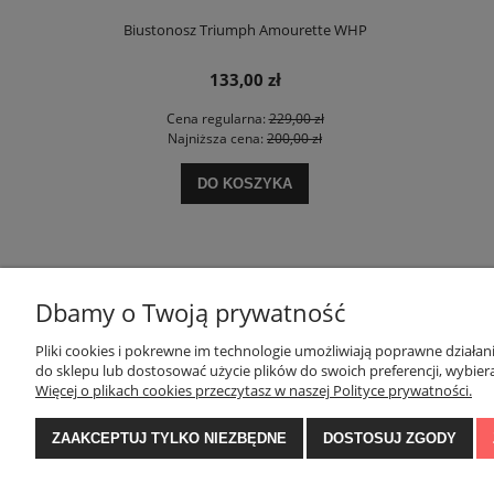
e Charm W02
Biustonosz Triumph Amourette WHP
Biustonosz T
133,00 zł
 zł
Cena regularna:
229,00 zł
Ce
 zł
Najniższa cena:
200,00 zł
Na
DO KOSZYKA
Dbamy o Twoją prywatność
Pliki cookies i pokrewne im technologie umożliwiają poprawne działa
POMOC
MOJE KONTO
do sklepu lub dostosować użycie plików do swoich preferencji, wybiera
Więcej o plikach cookies przeczytasz w naszej Polityce prywatności.
ZAAKCEPTUJ TYLKO NIEZBĘDNE
DOSTOSUJ ZGODY
Polityka prywatności
Twoje zamówienia
Regulaminy
Ustawienia konta