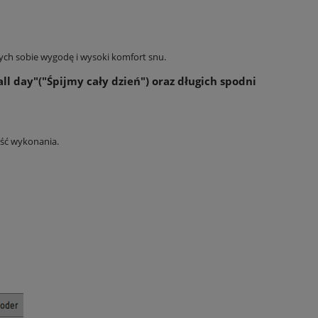
h sobie wygodę i wysoki komfort snu.
all day"("Śpijmy cały dzień") oraz długich spodni
ość wykonania.
r.