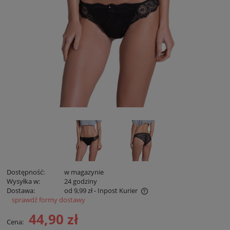
Dostępność:
w magazynie
Wysyłka w:
24 godziny
Dostawa:
od 9,99 zł
- Inpost Kurier
sprawdź formy dostawy
Cena zawiera koszty płatności online
44,90 zł
Cena: