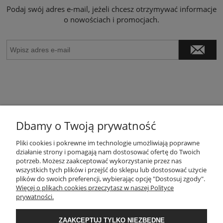
Podaj swój adres e-mail, jeżeli chcesz otrzymywać informacje
o nowościach i promocjach.
Dbamy o Twoją prywatność
POMOC
Pliki cookies i pokrewne im technologie umożliwiają poprawne
działanie strony i pomagają nam dostosować ofertę do Twoich
potrzeb. Możesz zaakceptować wykorzystanie przez nas
wszystkich tych plików i przejść do sklepu lub dostosować użycie
MOJE KONTO
plików do swoich preferencji, wybierając opcję "Dostosuj zgody".
Więcej o plikach cookies przeczytasz w naszej Polityce
prywatności.
PŁATNOŚCI I DOSTAWA
ZAAKCEPTUJ TYLKO NIEZBĘDNE