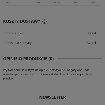
KOSZTY DOSTAWY
CENA ZAWIERA KOSZTY PŁATNOŚCI
ONLINE
Inpost Kurier
9,99 zł
Inpost Paczkomaty
9,99 zł
OPINIE O PRODUKCIE (0)
Wyświetlane są wszystkie opinie (pozytywne i negatywne). Nie
weryfikujemy, czy pochodzą one od klientów, którzy kupili dany
produkt.
NEWSLETTER