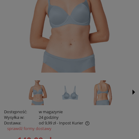
Dostępność:
w magazynie
Wysyłka w:
24 godziny
Dostawa:
od 9,99 zł
- Inpost Kurier
sprawdź formy dostawy
Cena zawiera koszty płatności online