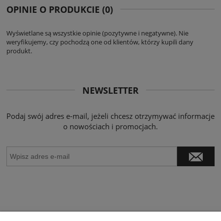
OPINIE O PRODUKCIE (0)
Wyświetlane są wszystkie opinie (pozytywne i negatywne). Nie
weryfikujemy, czy pochodzą one od klientów, którzy kupili dany
produkt.
NEWSLETTER
Podaj swój adres e-mail, jeżeli chcesz otrzymywać informacje
o nowościach i promocjach.