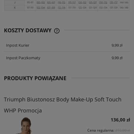
KOSZTY DOSTAWY
CENA ZAWIERA KOSZTY PŁATNOŚCI
ONLINE
Inpost Kurier
9,99 zł
Inpost Paczkomaty
9,99 zł
PRODUKTY POWIĄZANE
Triumph Biustonosz Body Make-Up Soft Touch
WHP Promocja
136,00 zł
Cena regularna:
210,00 zł