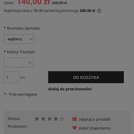
140,00 zł
Cena:
200,00 zł
Najniższa cena z 30 dni przed tą promocją:
200,00 zł
Jeżeli produkt je
30 dni, wyświetla
momentu, kiedy p
*
Rozmiary damskie:
sprzedaży.
*
Kolory Triumph:
szt.
DO KOSZYKA
dodaj do przechowalni
*
- Pole wymagane
Ocena:
zapytaj o produkt
Producent:
poleć znajomemu