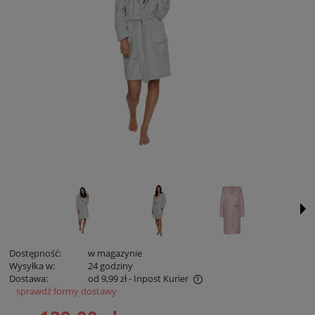
Dostępność:
w magazynie
Wysyłka w:
24 godziny
Dostawa:
od 9,99 zł
- Inpost Kurier
sprawdź formy dostawy
Cena zawiera koszty płatności online