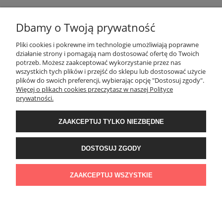
Dbamy o Twoją prywatność
POMOC
Pliki cookies i pokrewne im technologie umożliwiają poprawne
działanie strony i pomagają nam dostosować ofertę do Twoich
potrzeb. Możesz zaakceptować wykorzystanie przez nas
wszystkich tych plików i przejść do sklepu lub dostosować użycie
MOJE KONTO
plików do swoich preferencji, wybierając opcję "Dostosuj zgody".
Więcej o plikach cookies przeczytasz w naszej Polityce
prywatności.
PŁATNOŚCI I DOSTAWA
ZAAKCEPTUJ TYLKO NIEZBĘDNE
INFORMACJE
DOSTOSUJ ZGODY
O NAS
ZAAKCEPTUJ WSZYSTKIE
POKAŻ PEŁNĄ WERSJĘ STRONY