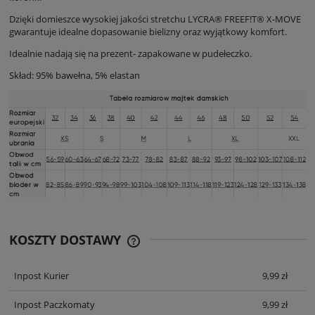
Dzięki domieszce wysokiej jakości stretchu LYCRA® FREEF!T® X-MOVE
gwarantuje idealne dopasowanie bielizny oraz wyjątkowy komfort.
Idealnie nadają się na prezent- zapakowane w pudełeczko.
Skład: 95% bawełna, 5% elastan
KOSZTY DOSTAWY
CENA ZAWIERA KOSZTY PŁATNOŚCI
ONLINE
Inpost Kurier
9,99 zł
Inpost Paczkomaty
9,99 zł