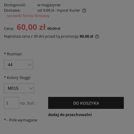
Dostępność:
w magazynie
Dostawa:
od 9,99 zł
- Inpost Kurier
sprawdź formy dostawy
Cena zawiera koszty płatności online
60,00 zł
Cena:
80,00 zł
Najniższa cena z 30 dni przed tą promocją:
80,00 zł
Jeżeli produkt jes
30 dni, wyświetlan
momentu, kiedy pr
*
Rozmiar:
sprzedaży.
*
Kolory Sloggi:
op. 3szt.
DO KOSZYKA
dodaj do przechowalni
*
- Pole wymagane