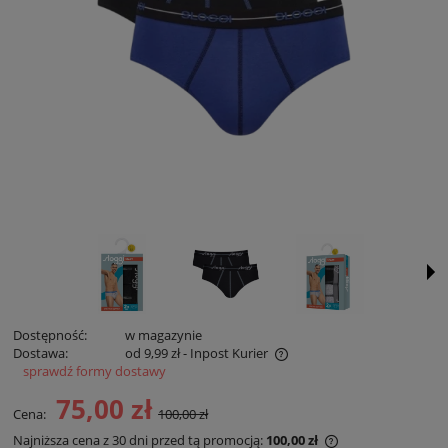
Dostępność:
w magazynie
Dostawa:
od 9,99 zł
- Inpost Kurier
sprawdź formy dostawy
Cena zawiera koszty płatności online
75,00 zł
Cena:
100,00 zł
Najniższa cena z 30 dni przed tą promocją:
100,00 zł