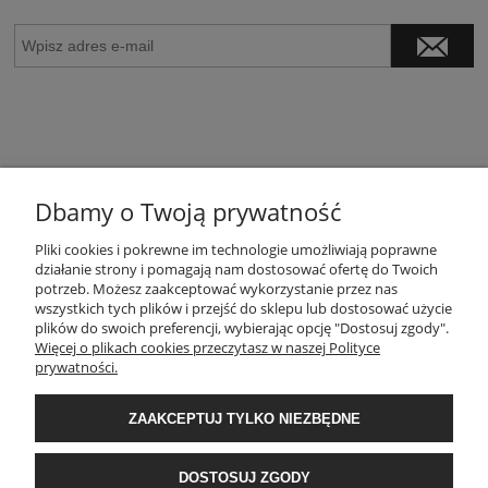
Dbamy o Twoją prywatność
POMOC
Pliki cookies i pokrewne im technologie umożliwiają poprawne
działanie strony i pomagają nam dostosować ofertę do Twoich
potrzeb. Możesz zaakceptować wykorzystanie przez nas
wszystkich tych plików i przejść do sklepu lub dostosować użycie
MOJE KONTO
plików do swoich preferencji, wybierając opcję "Dostosuj zgody".
Więcej o plikach cookies przeczytasz w naszej Polityce
prywatności.
PŁATNOŚCI I DOSTAWA
ZAAKCEPTUJ TYLKO NIEZBĘDNE
INFORMACJE
DOSTOSUJ ZGODY