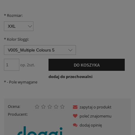
Jeżeli produkt je
30 dni, wyświetla
momentu, kiedy p
*
Rozmiar:
sprzedaży.
*
Kolor Sloggi:
op. 2szt.
DO KOSZYKA
dodaj do przechowalni
*
- Pole wymagane
Ocena:
zapytaj o produkt
Producent:
poleć znajomemu
dodaj opinię