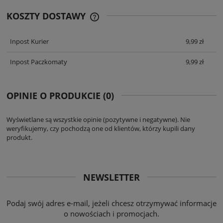
KOSZTY DOSTAWY
CENA ZAWIERA KOSZTY PŁATNOŚCI
ONLINE
Inpost Kurier
9,99 zł
Inpost Paczkomaty
9,99 zł
OPINIE O PRODUKCIE (0)
Wyświetlane są wszystkie opinie (pozytywne i negatywne). Nie
weryfikujemy, czy pochodzą one od klientów, którzy kupili dany
produkt.
NEWSLETTER
Podaj swój adres e-mail, jeżeli chcesz otrzymywać informacje
o nowościach i promocjach.