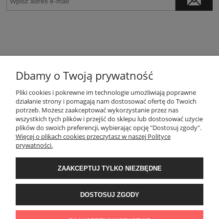
Dbamy o Twoją prywatność
POMOC
Pliki cookies i pokrewne im technologie umożliwiają poprawne
działanie strony i pomagają nam dostosować ofertę do Twoich
potrzeb. Możesz zaakceptować wykorzystanie przez nas
wszystkich tych plików i przejść do sklepu lub dostosować użycie
MOJE KONTO
plików do swoich preferencji, wybierając opcję "Dostosuj zgody".
Więcej o plikach cookies przeczytasz w naszej Polityce
prywatności.
PŁATNOŚCI I DOSTAWA
ZAAKCEPTUJ TYLKO NIEZBĘDNE
INFORMACJE
DOSTOSUJ ZGODY
O NAS