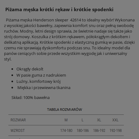
Piżama męska krótki rękaw i krótkie spodenki
Piżama męska Henderson sleeper 42614 to idealny wybór! Wykonana
z wysokiej jakości bawełny, zapewnia komfort snu oraz pełną swobodę
ruchów. Modny, letni design sprawia, że świetnie nadaje się także jako
strój domowy.
Koszulka z krótkim rękawem, półokrągłym dekoltem i
delikatną aplikacją. Krótkie spodenki z elastyczną gumką w pasie, dzięki
czemu nie sprawiają dyskomfortu podczas snu. To idealny model dla
panów ceniących sobie przede wszystkim wygodę jak i uniwersalny
styl.
Okrągły dekolt
W pasie guma z nadrukiem
Luźny, komfortowy krój
Miękka i przewiewna tkanina
Skład: 100% bawełna