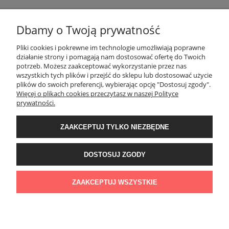
Dbamy o Twoją prywatność
POMOC
Pliki cookies i pokrewne im technologie umożliwiają poprawne
działanie strony i pomagają nam dostosować ofertę do Twoich
potrzeb. Możesz zaakceptować wykorzystanie przez nas
wszystkich tych plików i przejść do sklepu lub dostosować użycie
MOJE KONTO
plików do swoich preferencji, wybierając opcję "Dostosuj zgody".
Więcej o plikach cookies przeczytasz w naszej Polityce
prywatności.
PŁATNOŚCI I DOSTAWA
ZAAKCEPTUJ TYLKO NIEZBĘDNE
INFORMACJE
DOSTOSUJ ZGODY
O NAS
ZAAKCEPTUJ WSZYSTKIE
POKAŻ PEŁNĄ WERSJĘ STRONY