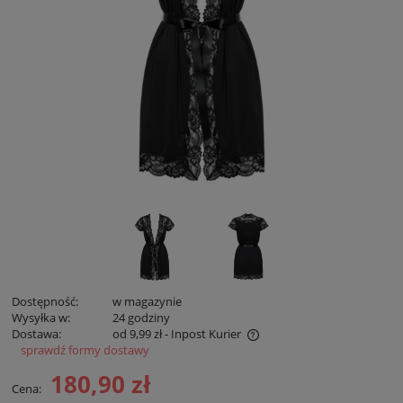
Dostępność:
w magazynie
Wysyłka w:
24 godziny
Dostawa:
od 9,99 zł
- Inpost Kurier
sprawdź formy dostawy
Cena zawiera koszty płatności online
180,90 zł
Cena: