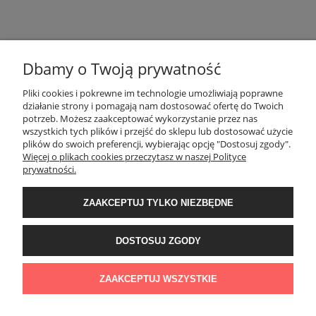
Dbamy o Twoją prywatność
POMOC
Pliki cookies i pokrewne im technologie umożliwiają poprawne
działanie strony i pomagają nam dostosować ofertę do Twoich
potrzeb. Możesz zaakceptować wykorzystanie przez nas
wszystkich tych plików i przejść do sklepu lub dostosować użycie
MOJE KONTO
plików do swoich preferencji, wybierając opcję "Dostosuj zgody".
Więcej o plikach cookies przeczytasz w naszej Polityce
prywatności.
PŁATNOŚCI I DOSTAWA
ZAAKCEPTUJ TYLKO NIEZBĘDNE
INFORMACJE
DOSTOSUJ ZGODY
O NAS
ZAAKCEPTUJ WSZYSTKIE