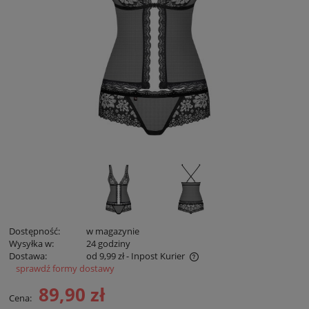
Dostępność:
w magazynie
Wysyłka w:
24 godziny
Dostawa:
od 9,99 zł
- Inpost Kurier
sprawdź formy dostawy
Cena zawiera koszty płatności online
89,90 zł
Cena: