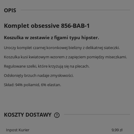
OPIS
Komplet obsessive 856-BAB-1
Koszulka w zestawie z figami typu hipster.
Uroczy komplet czarnej koronkowej bielizny z delikatnej siateczki.
Koszulka kusi kwiatowym wzorem z zapięciem pomiędzy miseczkami.
Regulowane szelki, które krzyżują się na plecach.
Odsłonięty brzuch nadaje zmysłowości.
Skład: 94% poliamid, 6% elastan.
KOSZTY DOSTAWY
CENA ZAWIERA KOSZTY PŁATNOŚCI
ONLINE
Inpost Kurier
9,99 zł