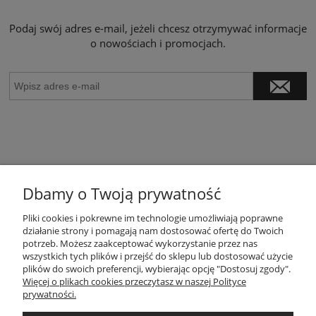
Podaj swój adres e-mail, jeżeli chcesz otrzymywać informacje
o nowościach i promocjach.
Dbamy o Twoją prywatność
POMOC
Pliki cookies i pokrewne im technologie umożliwiają poprawne
działanie strony i pomagają nam dostosować ofertę do Twoich
potrzeb. Możesz zaakceptować wykorzystanie przez nas
wszystkich tych plików i przejść do sklepu lub dostosować użycie
MOJE KONTO
plików do swoich preferencji, wybierając opcję "Dostosuj zgody".
Więcej o plikach cookies przeczytasz w naszej Polityce
prywatności.
PŁATNOŚCI I DOSTAWA