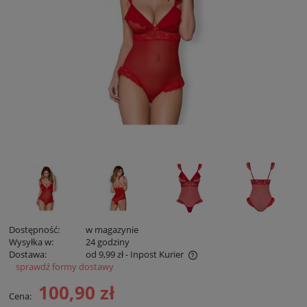
Dostępność:
w magazynie
Wysyłka w:
24 godziny
Dostawa:
od 9,99 zł
- Inpost Kurier
sprawdź formy dostawy
Cena zawiera koszty płatności online
100,90 zł
Cena: