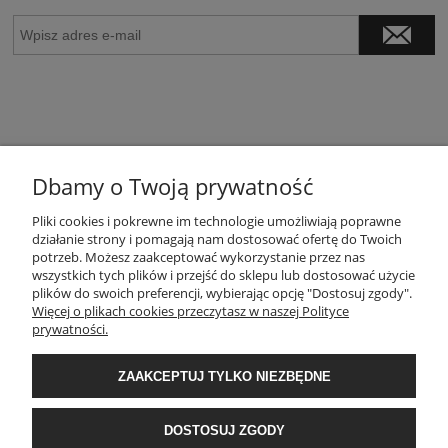
Dbamy o Twoją prywatność
POMOC
Pliki cookies i pokrewne im technologie umożliwiają poprawne
działanie strony i pomagają nam dostosować ofertę do Twoich
potrzeb. Możesz zaakceptować wykorzystanie przez nas
wszystkich tych plików i przejść do sklepu lub dostosować użycie
MOJE KONTO
plików do swoich preferencji, wybierając opcję "Dostosuj zgody".
Więcej o plikach cookies przeczytasz w naszej Polityce
prywatności.
PŁATNOŚCI I DOSTAWA
ZAAKCEPTUJ TYLKO NIEZBĘDNE
INFORMACJE
DOSTOSUJ ZGODY