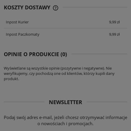
KOSZTY DOSTAWY
CENA ZAWIERA KOSZTY PŁATNOŚCI
ONLINE
Inpost Kurier
9,99 zł
Inpost Paczkomaty
9,99 zł
OPINIE O PRODUKCIE (0)
Wyświetlane są wszystkie opinie (pozytywne i negatywne). Nie
weryfikujemy, czy pochodzą one od klientów, którzy kupili dany
produkt.
NEWSLETTER
Podaj swój adres e-mail, jeżeli chcesz otrzymywać informacje
o nowościach i promocjach.