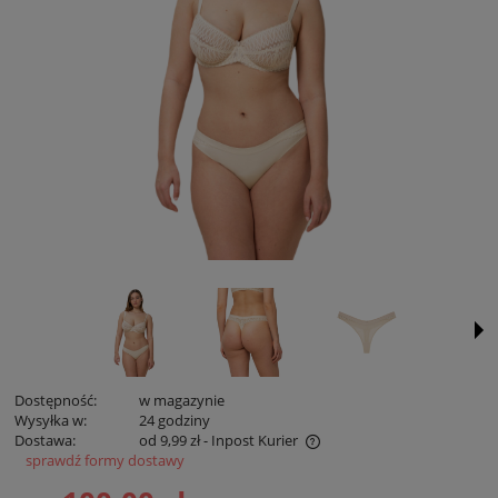
Dostępność:
w magazynie
Wysyłka w:
24 godziny
Dostawa:
od 9,99 zł
- Inpost Kurier
sprawdź formy dostawy
Cena zawiera koszty płatności online