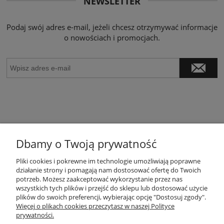
NEWSLETTER
Podaj swój adres e-mail, jeżeli chcesz otrzymywać informacje
o nowościach i promocjach.
Dbamy o Twoją prywatność
POMOC
Pliki cookies i pokrewne im technologie umożliwiają poprawne
działanie strony i pomagają nam dostosować ofertę do Twoich
potrzeb. Możesz zaakceptować wykorzystanie przez nas
wszystkich tych plików i przejść do sklepu lub dostosować użycie
MOJE KONTO
plików do swoich preferencji, wybierając opcję "Dostosuj zgody".
Więcej o plikach cookies przeczytasz w naszej Polityce
prywatności.
PŁATNOŚCI I DOSTAWA