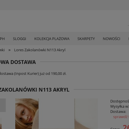
MPH
SLOGGI
KOLEKCJA PLAŻOWA
SKARPETY
NOWOŚCI
»
wki
Lores Zakolanówki N113 Akryl
WA DOSTAWA
stawa (Inpost Kurier) już od 190,00 zł.
ZAKOLANÓWKI N113 AKRYL
Dostępnoś
Wysyłka w
Dostawa:
sprawdź 
Cena zawi
2