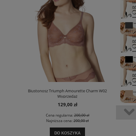
00 Stretch N
Biustonosz Triumph Amourette Charm W02
Sloggi Bo
Wyprzedaż
129,00 zł
 zł
Cena regularna:
200,00 zł
Ce
 zł
Najniższa cena:
200,00 zł
Na
DO KOSZYKA