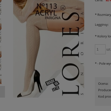
Cena:
*
Rozmiar
Legginsy:
*
Kolory lo
szt
*
- Pole w
kserki Men Start Hipster C3P
Biustonosz Triumph Beauty-Full Darling 
Ocena:
99,90 zł
99,90 zł
Produce
na regularna:
129,90 zł
Cena regularna:
189,90 zł
Kod pro
jniższa cena:
129,90 zł
Najniższa cena:
189,90 zł
DO KOSZYKA
DO KOSZYKA