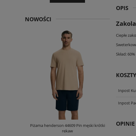
OPIS
NOWOŚCI
Zakola
Ciepłe zako
Sweterkowy
Skład: 60%
KOSZT
Inpost Ku
Inpost P
OPINIE
męska długi
Piżama henderson 44609 Pin męski krótki
Koszula hen
rękaw