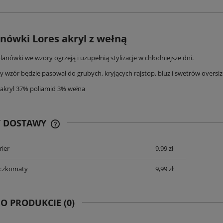
nówki Lores akryl z wełną
lanówki we wzory ogrzeją i uzupełnią stylizacje w chłodniejsze dni.
 wzór będzie pasował do grubych, kryjących rajstop, bluz i swetrów oversiz
 akryl 37% poliamid 3% wełna
Y DOSTAWY
rier
9,99 zł
CENA ZAWIERA KOSZTY PŁATNOŚCI
ONLINE
aczkomaty
9,99 zł
 O PRODUKCIE (0)
derson 44477 Edris damska kr.
Koszula henderson 44478 Edris damska k
rękaw
rękaw