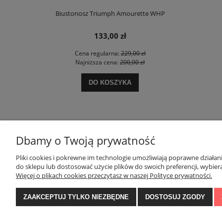
e Charm W02
Biustonosz Triumph Amourette WHP
Biustonosz T
133,00 zł
 zł
Cena regularna:
229,00 zł
Ce
 zł
Najniższa cena:
200,00 zł
Na
DO KOSZYKA
Dbamy o Twoją prywatność
Pliki cookies i pokrewne im technologie umożliwiają poprawne działa
POMOC
MOJE KONTO
do sklepu lub dostosować użycie plików do swoich preferencji, wybiera
Więcej o plikach cookies przeczytasz w naszej Polityce prywatności.
ZAAKCEPTUJ TYLKO NIEZBĘDNE
DOSTOSUJ ZGODY
Polityka prywatności
Twoje zamówienia
Regulaminy
Ustawienia konta