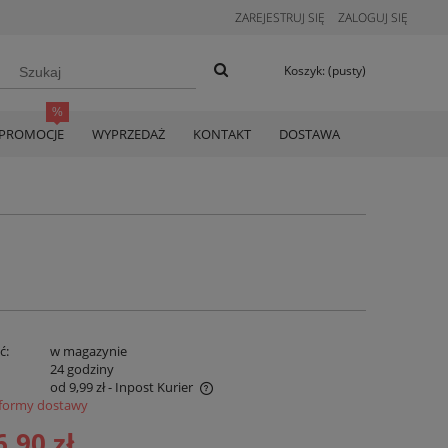
ZAREJESTRUJ SIĘ
ZALOGUJ SIĘ
Koszyk:
(pusty)
PROMOCJE
WYPRZEDAŻ
KONTAKT
DOSTAWA
ć:
w magazynie
:
24 godziny
od 9,99 zł
- Inpost Kurier
formy dostawy
era koszty płatności online
6,90 zł