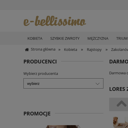
KOBIETA
SZYBKIE ZWROTY
MĘŻCZYZNA
TRIU
»
»
»
Strona główna
Kobieta
Rajstopy
Zakolanó
PRODUCENCI
DARMO
Darmowa do
Wybierz producenta
LORES 
PROMOCJE