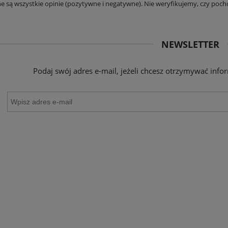
e są wszystkie opinie (pozytywne i negatywne). Nie weryfikujemy, czy pocho
74,90 zł
59,90 zł
DO KOSZYKA
DO KOSZYKA
NEWSLETTER
Podaj swój adres e-mail, jeżeli chcesz otrzymywać inf