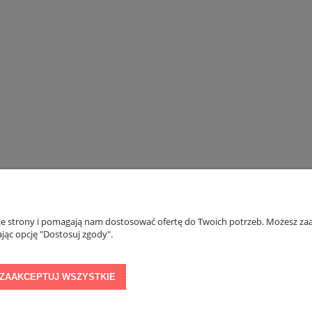
riumph Body Make-up Soft Touch
Biustonosz Triumph Compliment W X
WP EX
Promocja
175,20 zł
127,20 zł
na regularna:
219,00 zł
Cena regularna:
159,00 zł
jniższa cena:
200,00 zł
Najniższa cena:
127,20 zł
DO KOSZYKA
DO KOSZYKA
nie strony i pomagają nam dostosować ofertę do Twoich potrzeb. Możesz zaa
PŁATNOŚCI I DOSTAWA
INFORMACJE
jąc opcję "Dostosuj zgody".
ZAAKCEPTUJ WSZYSTKIE
Koszty dostawy
Kontakt
Zwroty i reklamacje