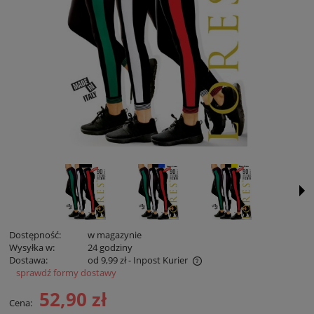
Dostępność:
w magazynie
Wysyłka w:
24 godziny
Dostawa:
od 9,99 zł
- Inpost Kurier
sprawdź formy dostawy
Cena zawiera koszty płatności online
52,90 zł
Cena: