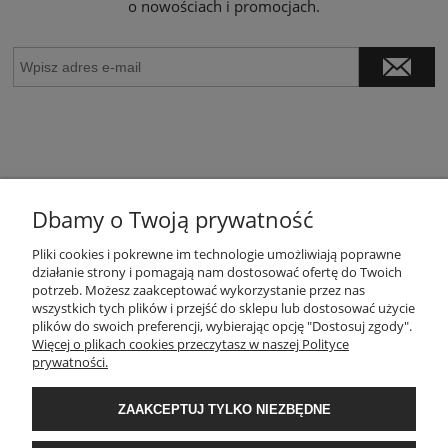
o nowościach i promocjach.
Dbamy o Twoją prywatność
POMOC
Pliki cookies i pokrewne im technologie umożliwiają poprawne
działanie strony i pomagają nam dostosować ofertę do Twoich
potrzeb. Możesz zaakceptować wykorzystanie przez nas
wszystkich tych plików i przejść do sklepu lub dostosować użycie
MOJE KONTO
plików do swoich preferencji, wybierając opcję "Dostosuj zgody".
Więcej o plikach cookies przeczytasz w naszej Polityce
prywatności.
PŁATNOŚCI I DOSTAWA
ZAAKCEPTUJ TYLKO NIEZBĘDNE
INFORMACJE