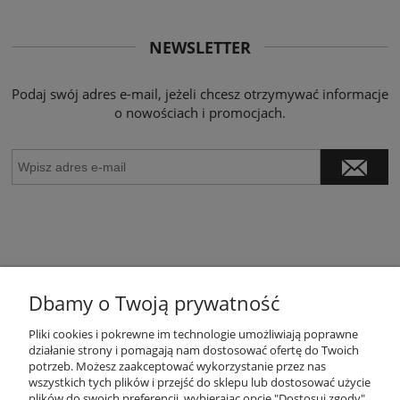
NEWSLETTER
Podaj swój adres e-mail, jeżeli chcesz otrzymywać informacje
o nowościach i promocjach.
Dbamy o Twoją prywatność
POMOC
Pliki cookies i pokrewne im technologie umożliwiają poprawne
działanie strony i pomagają nam dostosować ofertę do Twoich
potrzeb. Możesz zaakceptować wykorzystanie przez nas
wszystkich tych plików i przejść do sklepu lub dostosować użycie
MOJE KONTO
plików do swoich preferencji, wybierając opcję "Dostosuj zgody".