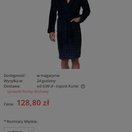
Dostępność:
w magazynie
Wysyłka w:
24 godziny
Dostawa:
od 9,99 zł
- Inpost Kurier
sprawdź formy dostawy
Cena zawiera koszty płatności online
128,80 zł
Cena:
*
Rozmiary Męskie: