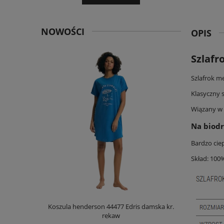
NOWOŚCI
OPIS
Szlafr
Szlafrok m
Klasyczny s
Wiązany w 
Na biodr
Bardzo ciep
Skład: 100%
Palm OPD
Koszula henderson 44477 Edris damska kr.
Koszula hen
rękaw