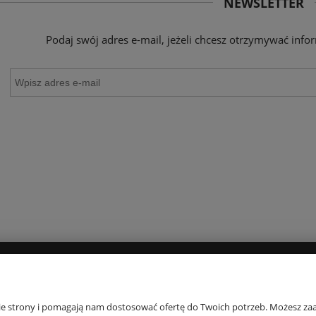
NEWSLETTER
Podaj swój adres e-mail, jeżeli chcesz otrzymywać inf
riumph Body Make-up Soft Touch
Biustonosz Triumph Compliment W X
WP EX
Promocja
175,20 zł
127,20 zł
na regularna:
219,00 zł
Cena regularna:
159,00 zł
jniższa cena:
200,00 zł
Najniższa cena:
127,20 zł
DO KOSZYKA
DO KOSZYKA
PŁATNOŚCI I DOSTAWA
INFORMACJE
nie strony i pomagają nam dostosować ofertę do Twoich potrzeb. Możesz zaa