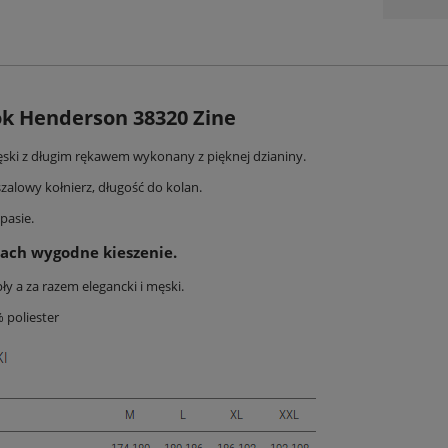
ok Henderson 38320 Zine
ęski z długim rękawem wykonany z pięknej dzianiny.
zalowy kołnierz, długość do kolan.
pasie.
ach wygodne kieszenie.
ły a za razem elegancki i męski.
 poliester
derson 44478 Edris damska kr.
rękaw