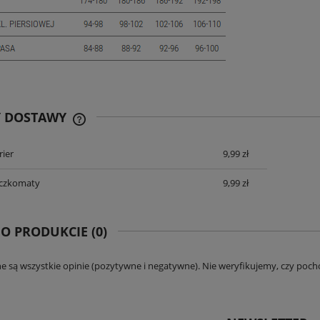
59,90 zł
DO KOSZYKA
Y DOSTAWY
rier
9,99 zł
CENA ZAWIERA KOSZTY PŁATNOŚCI
ONLINE
aczkomaty
9,99 zł
 O PRODUKCIE (0)
e są wszystkie opinie (pozytywne i negatywne). Nie weryfikujemy, czy pocho