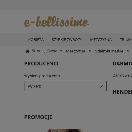
KOBIETA
SZYBKIE ZWROTY
MĘŻCZYZNA
TRIU
»
»
»
Strona główna
Mężczyzna
Szlafroki męskie
PRODUCENCI
DARMO
Darmowa do
Wybierz producenta
HENDER
PROMOCJE