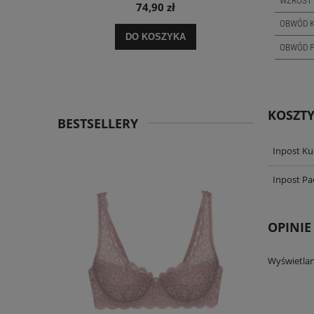
74,90 zł
 zł
DO KOSZYKA
 zł
KOSZT
BESTSELLERY
Inpost Ku
Inpost P
OPINIE
Wyświetlan