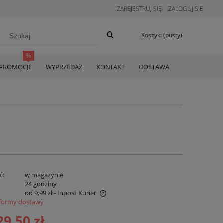
ZAREJESTRUJ SIĘ
ZALOGUJ SIĘ
Koszyk:
(pusty)
PROMOCJE
WYPRZEDAŻ
KONTAKT
DOSTAWA
ć:
w magazynie
:
24 godziny
od 9,99 zł
- Inpost Kurier
formy dostawy
era koszty płatności online
29,50 zł