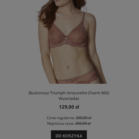
00 Stretch N
Biustonosz Triumph Amourette Charm W02
Biustonosz
Wyprzedaż
129,00 zł
 zł
Cena regularna:
200,00 zł
Ce
 zł
Najniższa cena:
200,00 zł
Na
DO KOSZYKA