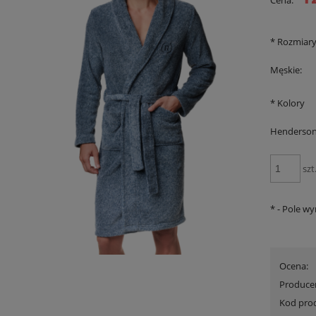
Cena:
*
Rozmiar
Męskie:
*
Kolory
Henderson
szt
*
- Pole w
 Triumph Lovely Micro WHUM
Szlafrok Triumph Robes Velour Robe
Promocja
wyprzedaż
110,00 zł
199,00 zł
Ocena:
na regularna:
160,00 zł
Cena regularna:
299,99 zł
jniższa cena:
139,90 zł
Najniższa cena:
299,99 zł
Produce
Kod pro
DO KOSZYKA
DO KOSZYKA