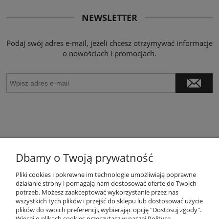
NEWSLETTER
Podaj swój adres e-mail, jeżeli chcesz otrzymywać informacje
o nowościach i promocjach.
Dbamy o Twoją prywatność
POMOC
Pliki cookies i pokrewne im technologie umożliwiają poprawne
działanie strony i pomagają nam dostosować ofertę do Twoich
potrzeb. Możesz zaakceptować wykorzystanie przez nas
wszystkich tych plików i przejść do sklepu lub dostosować użycie
MOJE KONTO
plików do swoich preferencji, wybierając opcję "Dostosuj zgody".
Więcej o plikach cookies przeczytasz w naszej Polityce