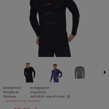
Dostępność:
w magazynie
Wysyłka w:
24 godziny
Dostawa:
od 9,99 zł
- Inpost Kurier
sprawdź formy dostawy
Cena zawiera koszty płatności online