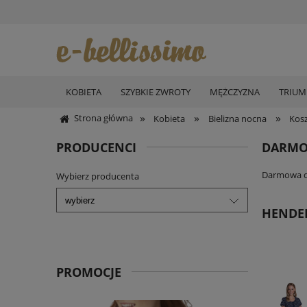
KOBIETA
SZYBKIE ZWROTY
MĘŻCZYZNA
TRIU
»
»
»
Strona główna
Kobieta
Bielizna nocna
Kos
PRODUCENCI
DARMO
Darmowa do
Wybierz producenta
HENDER
PROMOCJE