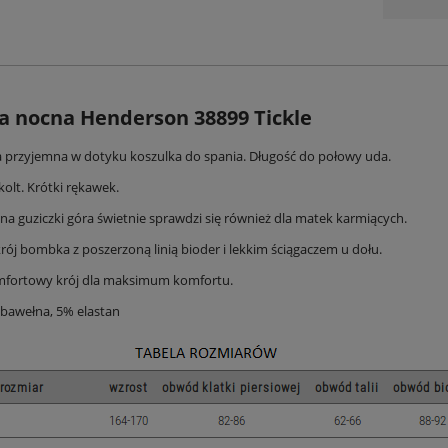
a nocna Henderson 38899 Tickle
 przyjemna w dotyku koszulka do spania. Długość do połowy uda.
olt. Krótki rękawek.
na guziczki góra świetnie sprawdzi się również dla matek karmiących.
ój bombka z poszerzoną linią bioder i lekkim ściągaczem u dołu.
mfortowy krój dla maksimum komfortu.
 bawełna, 5% elastan
derson 44478 Edris damska kr.
rękaw