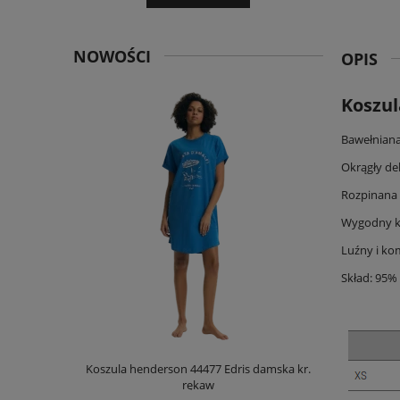
NOWOŚCI
OPIS
Koszul
Bawełniana
Okrągły dek
Rozpinana 
Wygodny kr
Luźny i ko
Skład: 95%
Palm OPD
Koszula henderson 44477 Edris damska kr.
Koszula hen
rękaw