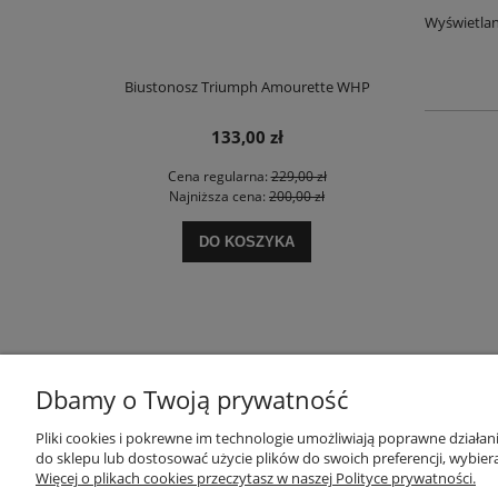
Wyświetlan
e Charm W02
Biustonosz Triumph Amourette WHP
Biustonosz T
133,00 zł
 zł
Cena regularna:
229,00 zł
Ce
 zł
Najniższa cena:
200,00 zł
Na
DO KOSZYKA
Dbamy o Twoją prywatność
POMOC
MOJE KONTO
Pliki cookies i pokrewne im technologie umożliwiają poprawne działa
do sklepu lub dostosować użycie plików do swoich preferencji, wybiera
Więcej o plikach cookies przeczytasz w naszej Polityce prywatności.