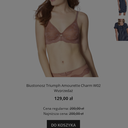
00 Stretch N
Biustonosz Triumph Amourette Charm W02
Biustonosz
Wyprzedaż
129,00 zł
 zł
Cena regularna:
200,00 zł
Ce
 zł
Najniższa cena:
200,00 zł
Na
DO KOSZYKA