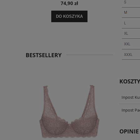
74,90 zł
 zł
DO KOSZYKA
 zł
BESTSELLERY
KOSZT
Inpost Ku
Inpost P
OPINIE