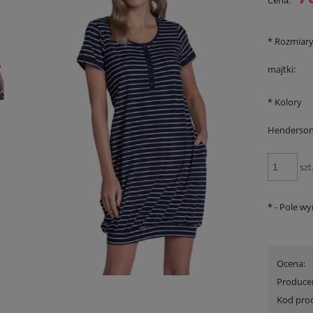
Cena:
*
Rozmiar
majtki:
*
Kolory
Henderson
szt
*
- Pole w
 Triumph Lovely Micro WHUM
Szlafrok Triumph Robes Velour Robe
Promocja
wyprzedaż
110,00 zł
199,00 zł
Ocena:
na regularna:
160,00 zł
Cena regularna:
299,99 zł
jniższa cena:
139,90 zł
Najniższa cena:
299,99 zł
Produce
Kod pro
DO KOSZYKA
DO KOSZYKA