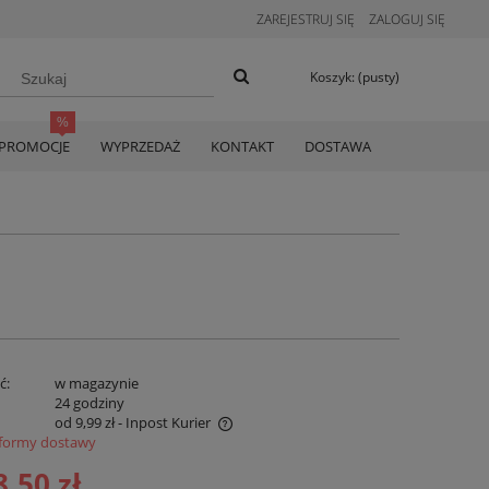
ZAREJESTRUJ SIĘ
ZALOGUJ SIĘ
Koszyk:
(pusty)
PROMOCJE
WYPRZEDAŻ
KONTAKT
DOSTAWA
ć:
w magazynie
:
24 godziny
od 9,99 zł
- Inpost Kurier
formy dostawy
era koszty płatności online
8,50 zł