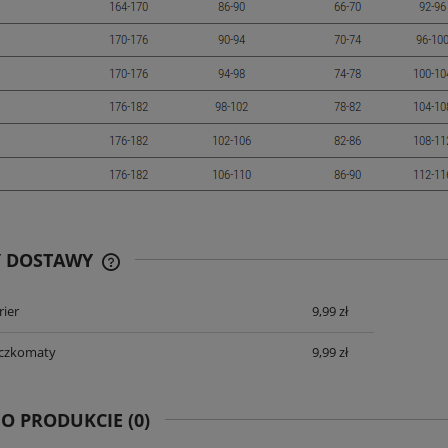
59,90 zł
DO KOSZYKA
Y DOSTAWY
rier
9,99 zł
CENA ZAWIERA KOSZTY PŁATNOŚCI
ONLINE
aczkomaty
9,99 zł
 O PRODUKCIE (0)