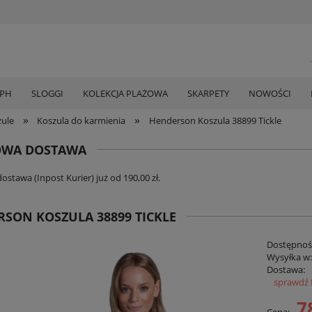
MPH
SLOGGI
KOLEKCJA PLAŻOWA
SKARPETY
NOWOŚCI
»
»
zule
Koszula do karmienia
Henderson Koszula 38899 Tickle
WA DOSTAWA
stawa (Inpost Kurier) już od 190,00 zł.
SON KOSZULA 38899 TICKLE
Dostępnoś
Wysyłka w
Dostawa:
sprawdź 
Cena zawi
7