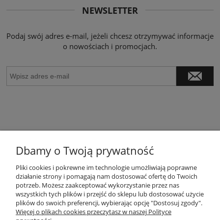
NEWSLETTER
Podaj swój adres e-mail, jeżeli chcesz otrzymywać informacje
o nowościach i promocjach.
Dbamy o Twoją prywatność
POMOC
Pliki cookies i pokrewne im technologie umożliwiają poprawne
działanie strony i pomagają nam dostosować ofertę do Twoich
potrzeb. Możesz zaakceptować wykorzystanie przez nas
wszystkich tych plików i przejść do sklepu lub dostosować użycie
MOJE KONTO
plików do swoich preferencji, wybierając opcję "Dostosuj zgody".
Więcej o plikach cookies przeczytasz w naszej Polityce