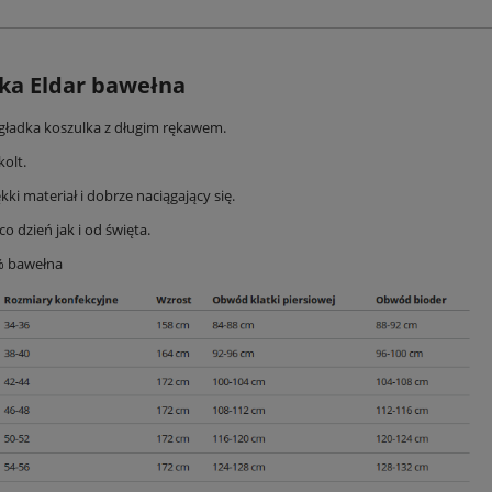
ka Eldar bawełna
 gładka koszulka z długim rękawem.
olt.
ki materiał i dobrze naciągający się.
co dzień jak i od święta.
% bawełna
derson 44477 Edris damska kr.
Koszula henderson 44478 Edris damska k
rękaw
rękaw