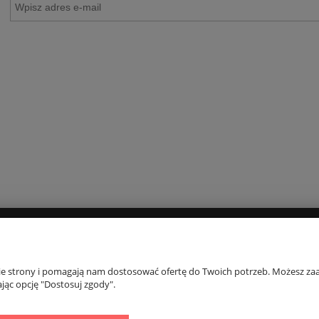
riumph Body Make-up Soft Touch
Biustonosz Triumph Compliment W X
WP EX
Promocja
175,20 zł
127,20 zł
na regularna:
219,00 zł
Cena regularna:
159,00 zł
jniższa cena:
200,00 zł
Najniższa cena:
127,20 zł
DO KOSZYKA
DO KOSZYKA
PŁATNOŚCI I DOSTAWA
INFORMACJE
nie strony i pomagają nam dostosować ofertę do Twoich potrzeb. Możesz zaa
jąc opcję "Dostosuj zgody".
Koszty dostawy
Kontakt
Zwroty i reklamacje