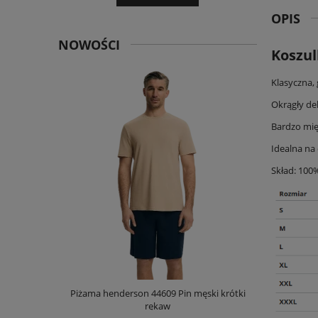
OPIS
NOWOŚCI
Koszul
Klasyczna,
Okrągły dek
Bardzo mięk
Idealna na 
Skład: 100
męska długi
Piżama henderson 44609 Pin męski krótki
Koszula hen
rękaw