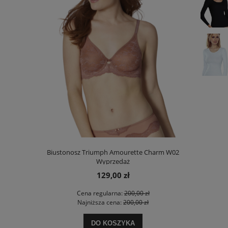
00 Stretch N
Biustonosz Triumph Amourette Charm W02
Biustonosz
Wyprzedaż
129,00 zł
 zł
Cena regularna:
200,00 zł
Ce
 zł
Najniższa cena:
200,00 zł
Na
DO KOSZYKA