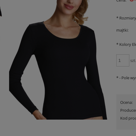
Cena:
*
Rozmiar
majtki:
*
Kolory El
szt
*
- Pole w
 Triumph Lovely Micro WHUM
Szlafrok Triumph Robes Velour Robe
Promocja
wyprzedaż
Ocena:
110,00 zł
199,00 zł
Produce
na regularna:
160,00 zł
Cena regularna:
299,99 zł
Kod pro
jniższa cena:
139,90 zł
Najniższa cena:
299,99 zł
DO KOSZYKA
DO KOSZYKA