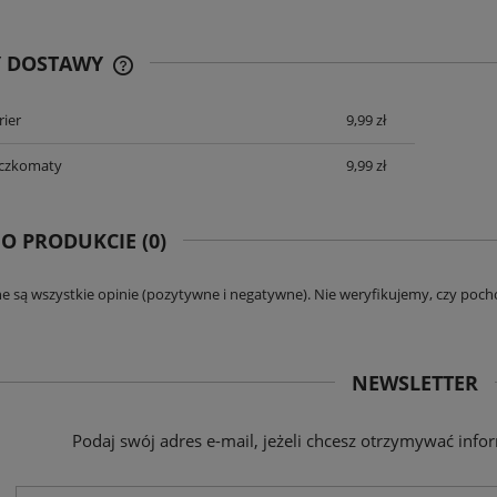
74,90 zł
59,90 zł
Y DOSTAWY
DO KOSZYKA
DO KOSZYKA
rier
9,99 zł
CENA ZAWIERA KOSZTY PŁATNOŚCI
ONLINE
aczkomaty
9,99 zł
 O PRODUKCIE (0)
e są wszystkie opinie (pozytywne i negatywne). Nie weryfikujemy, czy pocho
NEWSLETTER
Podaj swój adres e-mail, jeżeli chcesz otrzymywać inf