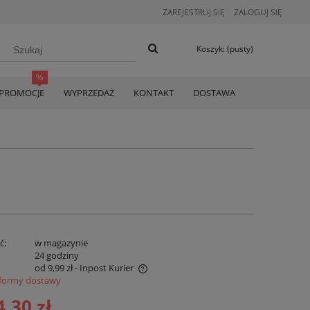
ZAREJESTRUJ SIĘ
ZALOGUJ SIĘ
Koszyk:
(pusty)
PROMOCJE
WYPRZEDAŻ
KONTAKT
DOSTAWA
ć:
w magazynie
:
24 godziny
od 9,99 zł
- Inpost Kurier
formy dostawy
era koszty płatności online
4,30 zł