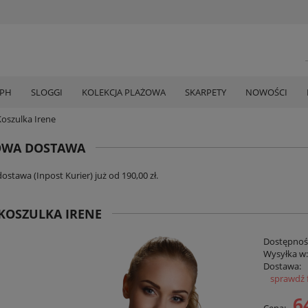
MPH
SLOGGI
KOLEKCJA PLAŻOWA
SKARPETY
NOWOŚCI
Koszulka Irene
WA DOSTAWA
stawa (Inpost Kurier) już od 190,00 zł.
KOSZULKA IRENE
Dostępnoś
Wysyłka w
Dostawa:
sprawdź 
Cena zawi
6