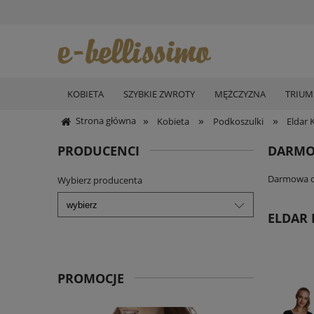
KOBIETA
SZYBKIE ZWROTY
MĘŻCZYZNA
TRIU
»
»
»
Strona główna
Kobieta
Podkoszulki
Eldar 
PRODUCENCI
DARMO
Darmowa do
Wybierz producenta
ELDAR 
PROMOCJE