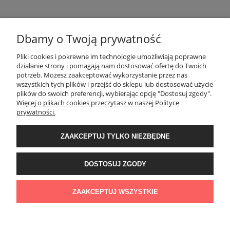
Dbamy o Twoją prywatność
POMOC
Pliki cookies i pokrewne im technologie umożliwiają poprawne
działanie strony i pomagają nam dostosować ofertę do Twoich
potrzeb. Możesz zaakceptować wykorzystanie przez nas
wszystkich tych plików i przejść do sklepu lub dostosować użycie
MOJE KONTO
plików do swoich preferencji, wybierając opcję "Dostosuj zgody".
Więcej o plikach cookies przeczytasz w naszej Polityce
prywatności.
PŁATNOŚCI I DOSTAWA
ZAAKCEPTUJ TYLKO NIEZBĘDNE
INFORMACJE
DOSTOSUJ ZGODY
O NAS
ZAAKCEPTUJ WSZYSTKIE
POKAŻ PEŁNĄ WERSJĘ STRONY