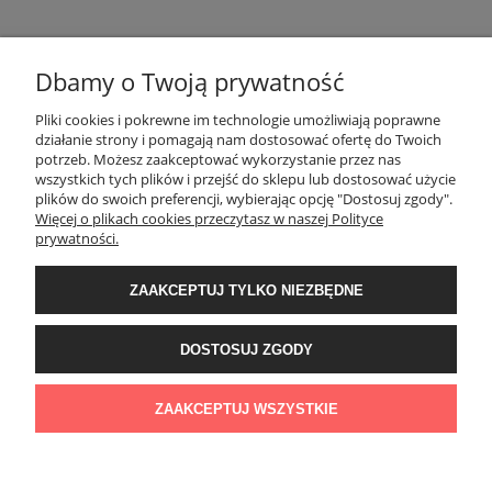
Dbamy o Twoją prywatność
POMOC
Pliki cookies i pokrewne im technologie umożliwiają poprawne
działanie strony i pomagają nam dostosować ofertę do Twoich
potrzeb. Możesz zaakceptować wykorzystanie przez nas
wszystkich tych plików i przejść do sklepu lub dostosować użycie
MOJE KONTO
plików do swoich preferencji, wybierając opcję "Dostosuj zgody".
Więcej o plikach cookies przeczytasz w naszej Polityce
prywatności.
PŁATNOŚCI I DOSTAWA
ZAAKCEPTUJ TYLKO NIEZBĘDNE
INFORMACJE
DOSTOSUJ ZGODY
O NAS
ZAAKCEPTUJ WSZYSTKIE
POKAŻ PEŁNĄ WERSJĘ STRONY