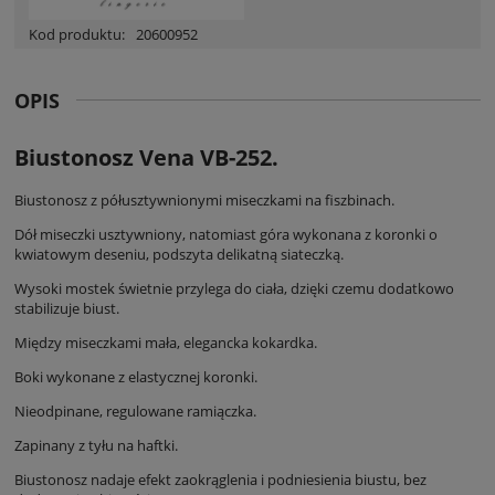
Kod produktu:
20600952
OPIS
Biustonosz Vena VB-252.
Biustonosz z półusztywnionymi miseczkami na fiszbinach.
Dół miseczki usztywniony, natomiast góra wykonana z koronki o
kwiatowym deseniu, podszyta delikatną siateczką.
Wysoki mostek świetnie przylega do ciała, dzięki czemu dodatkowo
stabilizuje biust.
Między miseczkami mała, elegancka kokardka.
Boki wykonane z elastycznej koronki.
Nieodpinane, regulowane ramiączka.
Zapinany z tyłu na haftki.
Biustonosz nadaje efekt zaokrąglenia i podniesienia biustu, bez