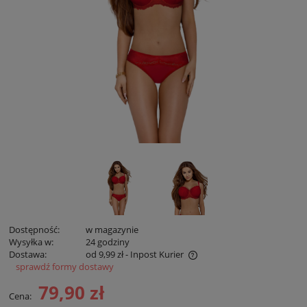
Dostępność:
w magazynie
Wysyłka w:
24 godziny
Dostawa:
od 9,99 zł
- Inpost Kurier
sprawdź formy dostawy
Cena zawiera koszty płatności online
79,90 zł
Cena: