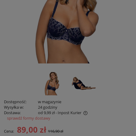
Dostępność:
w magazynie
Wysyłka w:
24 godziny
Dostawa:
od 9,99 zł
- Inpost Kurier
sprawdź formy dostawy
Cena zawiera koszty płatności online
89,00 zł
Cena:
116,90 zł