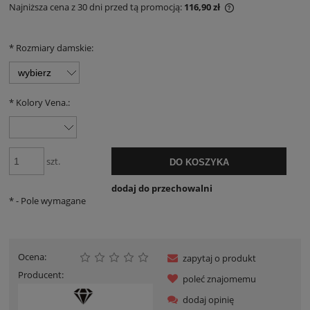
Najniższa cena z 30 dni przed tą promocją:
116,90 zł
Jeżeli produkt je
30 dni, wyświetla
momentu, kiedy p
*
Rozmiary damskie:
sprzedaży.
*
Kolory Vena.:
szt.
DO KOSZYKA
dodaj do przechowalni
*
- Pole wymagane
Ocena:
zapytaj o produkt
Producent:
poleć znajomemu
dodaj opinię