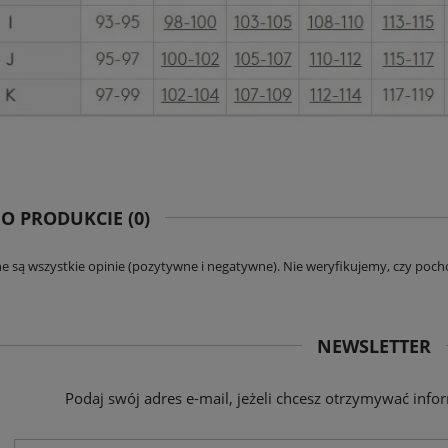
riumph Body Make-up Soft Touch
Biustonosz Triumph Compliment W X
WP EX
Promocja
175,20 zł
127,20 zł
na regularna:
219,00 zł
Cena regularna:
159,00 zł
jniższa cena:
200,00 zł
Najniższa cena:
127,20 zł
DO KOSZYKA
DO KOSZYKA
 O PRODUKCIE (0)
e są wszystkie opinie (pozytywne i negatywne). Nie weryfikujemy, czy pocho
NEWSLETTER
Podaj swój adres e-mail, jeżeli chcesz otrzymywać inf