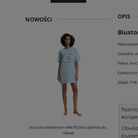
OPIS
NOWOŚCI
Biusto
Nieusztywn
Szerokie, 
Pełne, moc
Estetyczny
Skład: 71%
 damska kr.
Koszula henderson 44478 Edris damska kr.
rękaw