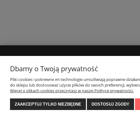
POMOC
MOJE KONTO
Dbamy o Twoją prywatność
Polityka prywatności
Twoje zamówienia
Pliki cookies i pokrewne im technologie umożliwiają poprawne działa
do sklepu lub dostosować użycie plików do swoich preferencji, wybiera
Regulaminy
Ustawienia konta
Więcej o plikach cookies przeczytasz w naszej Polityce prywatności.
Szybkie zwroty
Przechowalnia
ZAAKCEPTUJ TYLKO NIEZBĘDNE
DOSTOSUJ ZGODY