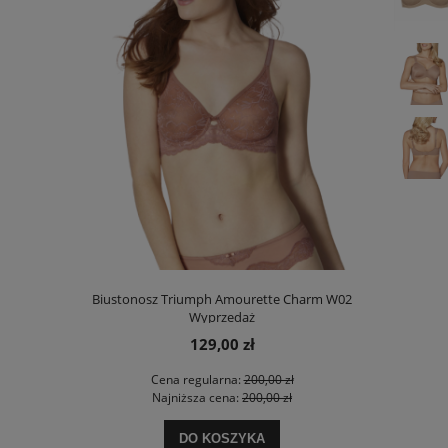
00 Stretch N
Biustonosz Triumph Amourette Charm W02
Biustonosz
Wyprzedaż
129,00 zł
 zł
Cena regularna:
200,00 zł
Ce
 zł
Najniższa cena:
200,00 zł
Na
DO KOSZYKA