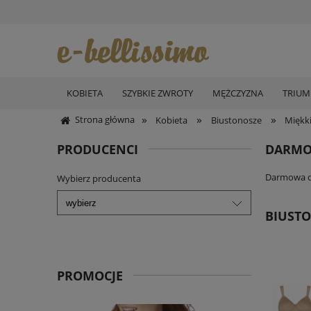
KOBIETA
SZYBKIE ZWROTY
MĘŻCZYZNA
TRIU
»
»
»
Strona główna
Kobieta
Biustonosze
Miękki
PRODUCENCI
DARMO
Darmowa do
Wybierz producenta
BIUSTO
PROMOCJE