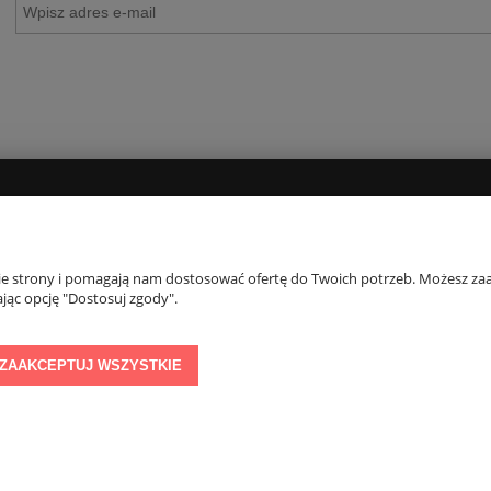
PŁATNOŚCI I DOSTAWA
INFORMACJE
Koszty dostawy
Kontakt
nie strony i pomagają nam dostosować ofertę do Twoich potrzeb. Możesz zaa
jąc opcję "Dostosuj zgody".
Zwroty i reklamacje
ZAAKCEPTUJ WSZYSTKIE
Sklep internetowy Shoper.pl