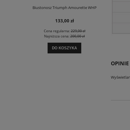
e Charm W02
Biustonosz Triumph Amourette WHP
Biustonosz T
133,00 zł
 zł
Cena regularna:
229,00 zł
Ce
 zł
Najniższa cena:
200,00 zł
Na
DO KOSZYKA
OPINIE
Wyświetlan