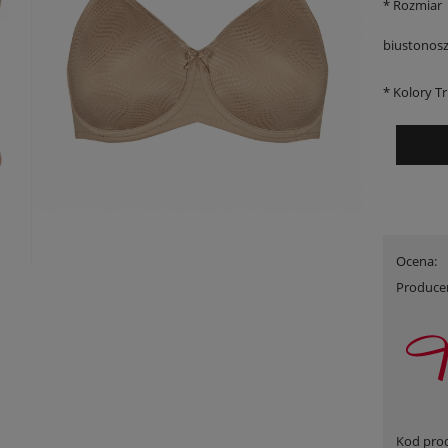
*
Rozmiar
biustonosz
*
Kolory T
Ocena:
Produce
 Triumph Lovely Micro WHUM
Szlafrok Triumph Robes Velour Robe
Promocja
wyprzedaż
110,00 zł
199,00 zł
na regularna:
160,00 zł
Cena regularna:
299,99 zł
jniższa cena:
139,90 zł
Najniższa cena:
299,99 zł
DO KOSZYKA
DO KOSZYKA
Kod pro