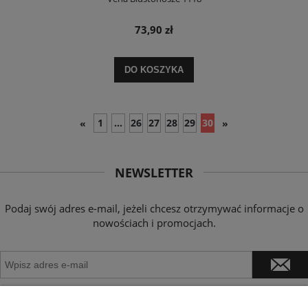
73,90 zł
DO KOSZYKA
1
...
26
27
28
29
30
«
»
NEWSLETTER
Podaj swój adres e-mail, jeżeli chcesz otrzymywać informacje o
nowościach i promocjach.