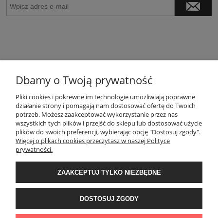
Dbamy o Twoją prywatność
POMOC
Pliki cookies i pokrewne im technologie umożliwiają poprawne
działanie strony i pomagają nam dostosować ofertę do Twoich
potrzeb. Możesz zaakceptować wykorzystanie przez nas
wszystkich tych plików i przejść do sklepu lub dostosować użycie
MOJE KONTO
plików do swoich preferencji, wybierając opcję "Dostosuj zgody".
Więcej o plikach cookies przeczytasz w naszej Polityce
prywatności.
PŁATNOŚCI I DOSTAWA
ZAAKCEPTUJ TYLKO NIEZBĘDNE
INFORMACJE
DOSTOSUJ ZGODY
O NAS