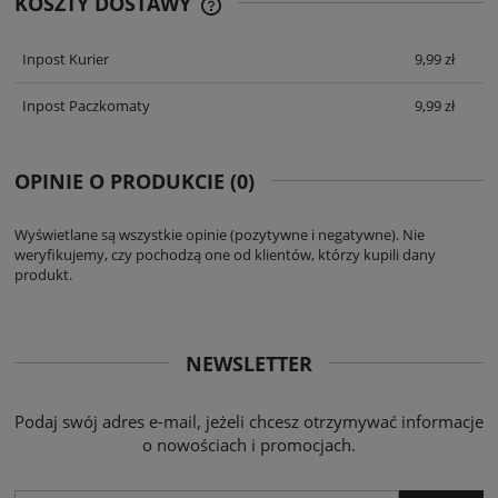
KOSZTY DOSTAWY
CENA ZAWIERA KOSZTY PŁATNOŚCI
ONLINE
Inpost Kurier
9,99 zł
Inpost Paczkomaty
9,99 zł
OPINIE O PRODUKCIE (0)
Wyświetlane są wszystkie opinie (pozytywne i negatywne). Nie
weryfikujemy, czy pochodzą one od klientów, którzy kupili dany
produkt.
NEWSLETTER
Podaj swój adres e-mail, jeżeli chcesz otrzymywać informacje
o nowościach i promocjach.