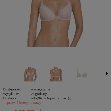
Dostępność:
w magazynie
Wysyłka w:
24 godziny
Dostawa:
od 9,99 zł
- Inpost Kurier
sprawdź formy dostawy
Cena zawiera koszty płatności online