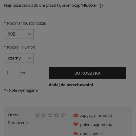
Najniższa cena z 30 dni przed tą promocją:
146,00 zł
Jeżeli produkt je
30 dni, wyświetla
momentu, kiedy p
*
Rozmiar biustonosza:
sprzedaży.
*
Kolory Triumph:
szt.
DO KOSZYKA
dodaj do przechowalni
*
- Pole wymagane
Ocena:
zapytaj o produkt
Producent:
poleć znajomemu
dodaj opinię