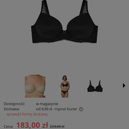
Dostępność:
w magazynie
Dostawa:
od 9,99 zł
- Inpost Kurier
sprawdź formy dostawy
Cena zawiera koszty płatności online
183,00 zł
Cena:
229,00 zł